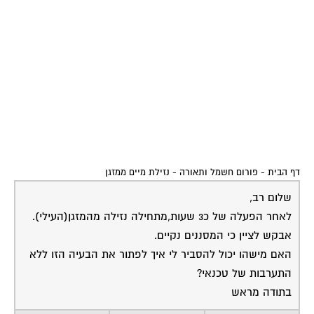
דף הבית
-
פורום חשמל ותאורה
-
נזילת מיים ממזגן
שלום רב,
לאחר הפעלה של כ3 שעות,מתחילה נזילה מהמזגן(העילי).
אבקש לציין כי המסננים נקיים.
האם מישהו יכול להסביר לי איך לפתור את הבעיה הזו ללא
התערבות של טכנאי?
בתודה מראש
05-08-2006
דורון טרייביש
נזילת מים ממזגן