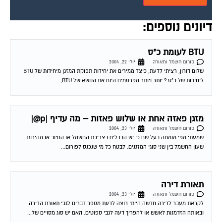
דיונים נוספים:
BTU לעומת כ"ס
פורום חשמל ותאורה
יולי 22, 2004
שלום דורון, רציתי לדעת, כיצד ממירים את יחידות תפוקת המזגן מיחידות של BTU
ליחידות של כ"ס ? יותר ויותר מפרסמים היום את הנושא של BTU,...
מזגן פאזה אחת או שלוש פאזות – מה עדיף |p@|
פורום חשמל ותאורה
יולי 23, 2004
שמעתי מפי מומחה בעל שם כי יש הבדלים בצריכת החשמל או החיוב או מהירות
שעון החשמל בין שני סוגי המזגנים. לבטח כל מי שנכנס לפורום...
תאורת דירה
פורום חשמל ותאורה
יולי 23, 2004
לקראת מעבר לדירה חדשה הייתי רוצה לדעת מספר דברים לגבי תאורת הדירה
ובאותה הזדמנות לאשש או להפריך דעה לגבי ספוטים. האם יש סוג מסויים של...