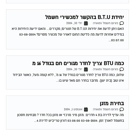
יחידת B.T.U בהקשר למכשירי חשמל
פורום חשמל ותאורה
יולי 30, 2004
האם ניתן לדעת את יחידות הB.T.U של תנורים/ מקררים… והאם ידיעת היחידות היא
במילים אחרות לדעת מה פליטת החום לאוויר של מכשיר מסויים? 03-08-2004
03:07:00...
כמה BTU צריך לחדר מגורים חם בגודל 16 מ
פורום חשמל ותאורה
יולי 30, 2004
שלום, כמה BTU צריך לחדר מגורים בגודל של 16 מ´, ללא קומה מעל, כאשר הבידוד
אינו טוב (בית ישן). מדובר בחדר חם מאד שיש בו...
בחירת מזגן
פורום חשמל ותאורה
אוגוסט 1, 2004
מה עדיף לדירה בת 4 חדרים: מזגן מיני מרכזי או מזגן בכל חדר ? מבחינת חסכון
בחשמל לאורך זמן. 03-08-2004 03:08:00 דורון טרייביש לדירת 4...