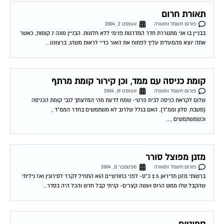
תאורת חרום
פורום חשמל ותאורה
אוגוסט 2, 2004
בבניין בו אני מתגוררת חדר המדרגות פנימי ללא חלונות. הבניין מונה 7 קומות, כאשר
אתה יוצא מהמעלית עליך לפתוח את האור כדיי לראות משהו, ברצוננו...
קומת כניסה עם ממד, וכן קירור קומת מרתף
פורום חשמל ותאורה
אוגוסט 19, 2004
שלום לקראת כניסה לבית פרטי- שמח לדעת מהי המלצתך לגבי קומת הכניסה
(מטבח, סלון וממ"ד). האם בגלל שלרוב לא משתמשים בחדר הממ"ד ,
וכשמשתמשים ,...
מזגן מפוצל סורר
פורום חשמל ותאורה
ספטמבר 11, 2004
ברשותי מזגן תדיראן 2.5 כ"ס- לפני כחודשיים הוא התחיל לקרר לסירוגין ואז גיליתי
שהקבל שלו ממש הרוס ועשה קצרים- קניתי קבל חדש והכל היה בסדר...
ספוטים
פורום חשמל ותאורה
אוקטובר 5, 2004