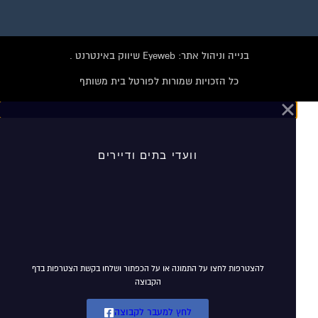
בנייה וניהול אתר: Eyeweb שיווק באינטרנט .
כל הזכויות שמורות לפורטל בית משותף
וועדי בתים ודיירים
הצטרפו עכשיו לקבוצת
הפייסבוק הגדולה בישראל
הנותנת מענה לבעיות
הדיור בבית המשותף!!!
להצטרפות לחצו על התמונה או על הכפתור ושלחו בקשת הצטרפות בדף
הקבוצה
לחץ למעבר לקבוצה