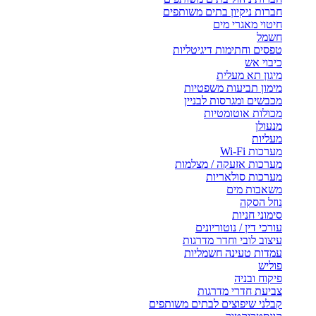
חברות ניקיון בתים משותפים
חיטוי מאגרי מים
חשמל
טפסים וחתימות דיגיטליות
כיבוי אש
מיגון תא מעלית
מימון תביעות משפטיות
מכבשים ומגרסות לבניין
מכולות אוטומטיות
מנעולן
מעליות
מערכות Wi-Fi
מערכות אזעקה / מצלמות
מערכות סולאריות
משאבות מים
נוזל הסקה
סימוני חניות
עורכי דין / נוטוריונים
עיצוב לובי וחדר מדרגות
עמדות טעינה חשמליות
פוליש
פיקוח ובניה
צביעת חדרי מדרגות
קבלני שיפוצים לבתים משותפים