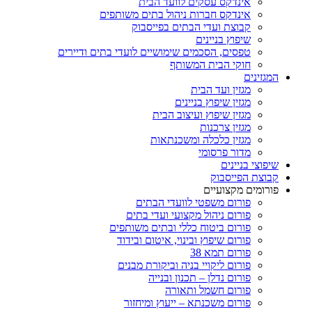
אינדקס עסקים לוועד הבית
אינדקס חברות ניהול בתים משותפים
קבוצת ועדי הבתים בפייסבוק
שיפוץ בניינים
טפסים, הסכמים שימושיים לועדי בתים ודיירים
חוקי הבית המשותף
המגזינים
מגזין ועד הבית
מגזין שיפוץ בניינים
מגזין שיפוץ ועיצוב הבית
מגזין צרכנות
מגזין כלכלה ומשכנתאות
מדור פרסומי
שיפוצי בניינים
קבוצת הפייסבוק
פורומים מקצועיים
פורום משפטי לוועדי הבתים
פורום ניהול מקצועי ועדי בתים
פורום ביטוח כללי ובתים משותפים
פורום שיפוץ ובינוי, איטום ובידוד
פורום תמא 38
פורום ליקויי בניה וביקורת מבנים
פורום נדלן – תכנון ובנייה
פורום חשמל ותאורה
פורום משכנתא – ייעוץ ומיחזור