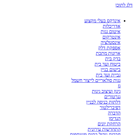
דלג לתוכן
אינדקס בעלי מקצוע
אדריכלות
איטום גגות
אינטרקום
אינסטלציה
אספקת דלק
ארונות מתכת
בדק בית
ביטוח ועד בית
בישום בניין
גביית ועד בית
גגות סולאריים לייצור חשמל
גז
גינון ועיצוב גינות
גנרטורים
דלתות כניסה לבניין
דפיברילטור
הדברה
הנדימן
הרחקת יונים
התחדשות עירונית
חברות ניהול בתים משותפים