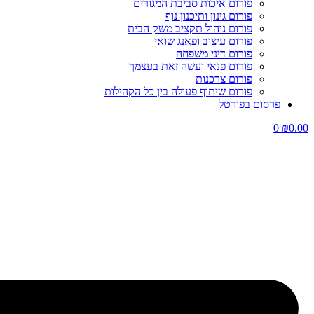
פורום איכות סביבת המגורים
פורום גינון ותיכנון נוף
פורום ניהול תקציב משק הבית
פורום עיצוב ופאנג שואי
פורום דיני משפחה
פורום פנאי ועשה זאת בעצמך
פורום צרכנות
פורום שיתוף פעולה בין כל הקהילות
פרסום בפורטל
0
₪
0.00