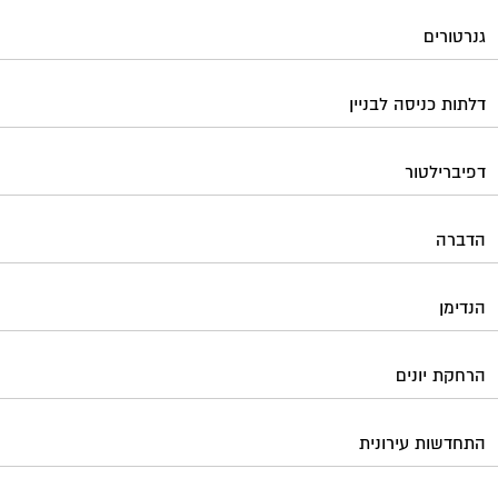
הנדימן
הרחקת יונים
התחדשות עירונית
חברות ניהול בתים משותפים
חברות ניקיון בתים משותפים
חיטוי מאגרי מים
חשמל
טפסים וחתימות דיגיטליות