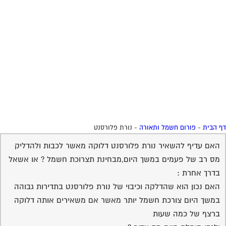
האם עדיף להשאיר נורת פלורסנט דלוקה מאשר לכבות ולהדליק
מס רב של פעמים במשך היום,מבחינת תצרוכת חשמל ? או אשאל
בדרך אחרת :
האם נכון הוא שהדלקה וכיבוי של נורת פלורסנט בתדירות גבוהה
במשך היום צורכת חשמל יותר מאשר אם משאירים אותה דלוקה
ברצף של כמה שעות
ולגבי תוחלת חיים מה עדיף ?
21-09-2006
דורון טרייביש
קרא את המאמר
22:33:00
בנושא במדור
מאמרים של פורום
זה
ואם תהינה לך שאללות נוספות בנושא אני כאן
שירות אישי לוועדי בתים - איתור