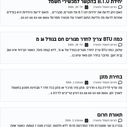
בחירת מזגן
פורום חשמל ותאורה
אוגוסט 1, 2004
מה עדיף לדירה בת 4 חדרים: מזגן מיני מרכזי או מזגן בכל חדר ? מבחינת חסכון בחשמל
לאורך זמן. 03-08-2004 03:08:00 דורון טרייביש לדירת 4...
תאורת חרום
פורום חשמל ותאורה
אוגוסט 2, 2004
בבניין בו אני מתגוררת חדר המדרגות פנימי ללא חלונות. הבניין מונה 7 קומות, כאשר אתה
יוצא מהמעלית עליך לפתוח את האור כדיי לראות משהו, ברצוננו...
קומת כניסה עם ממד, וכן קירור קומת מרתף
פורום חשמל ותאורה
אוגוסט 19, 2004
שלום לקראת כניסה לבית פרטי- שמח לדעת מהי המלצתך לגבי קומת הכניסה (מטבח, סלון
וממ"ד). האם בגלל שלרוב לא משתמשים בחדר הממ"ד , וכשמשתמשים ,...
מזגן מפוצל סורר
פורום חשמל ותאורה
ספטמבר 11, 2004
ברשותי מזגן תדיראן 2.5 כ"ס- לפני כחודשיים הוא התחיל לקרר לסירוגין ואז גיליתי שהקבל