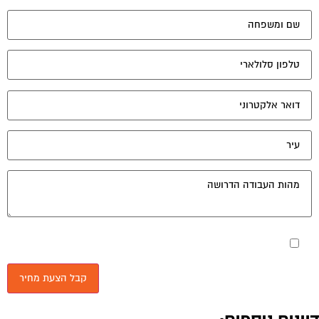
מאשר את תנאי הפרטיות
יונים נוספים:
BTU לעומת כ"ס
פורום חשמל ותאורה
יולי 22, 2004
שלום דורון, רציתי לדעת, כיצד ממירים את יחידות תפוקת המזגן מיחידות של BTU ליחידות
של כ"ס ? יותר ויותר מפרסמים היום את הנושא של BTU,...
מזגן פאזה אחת או שלוש פאזות – מה עדיף |p@|
פורום חשמל ותאורה
יולי 23, 2004
שמעתי מפי מומחה בעל שם כי יש הבדלים בצריכת החשמל או החיוב או מהירות שעון
החשמל בין שני סוגי המזגנים. לבטח כל מי שנכנס לפורום...