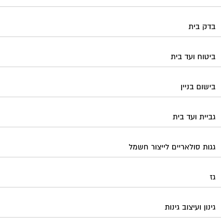
גגות סולאריים לייצור חשמל
גז
גינון ועיצוב גינות
גנרטורים
דלתות כניסה לבניין
דפיברילטור
הדברה