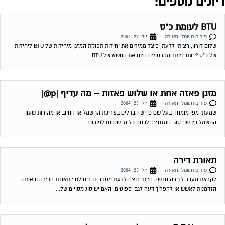
תאורת דירה
פורום חשמל ותאורה
יולי 23, 2004
לקראת מעבר לדירה חדשה הייתי רוצה לדעת מספר דברים לגבי תאורת הדירה ובאותה
הזדמנות לאשש או להפריך דעה לגבי ספוטים. האם יש סוג מסויים של...
יחידת B.T.U בהקשר למכשירי חשמל
פורום חשמל ותאורה
יולי 30, 2004
האם ניתן לדעת את יחידות הB.T.U של תנורים/ מקררים… והאם ידיעת היחידות היא במילים
אחרות לדעת מה פליטת החום לאוויר של מכשיר מסויים? 03-08-2004 03:07:00...
כמה BTU צריך לחדר מגורים חם בגודל 16 מ
פורום חשמל ותאורה
יולי 30, 2004
שלום, כמה BTU צריך לחדר מגורים בגודל של 16 מ´, ללא קומה מעל, כאשר הבידוד אינו טוב
(בית ישן). מדובר בחדר חם מאד שיש בו...