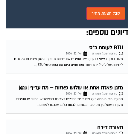
דיונים נוספים:
BTU לעומת כ"ס
פורום חשמל ותאורה
יולי 22, 2004
שלום דורון, רציתי לדעת, כיצד ממירים את יחידות תפוקת המזגן מיחידות של BTU
ליחידות של כ"ס ? יותר ויותר מפרסמים היום את הנושא של BTU,...
מזגן פאזה אחת או שלוש פאזות – מה עדיף |p@|
פורום חשמל ותאורה
יולי 23, 2004
שמעתי מפי מומחה בעל שם כי יש הבדלים בצריכת החשמל או החיוב או מהירות
שעון החשמל בין שני סוגי המזגנים. לבטח כל מי שנכנס לפורום...
תאורת דירה
פורום חשמל ותאורה
יולי 23, 2004
לקראת מעבר לדירה חדשה הייתי רוצה לדעת מספר דברים לגבי תאורת הדירה