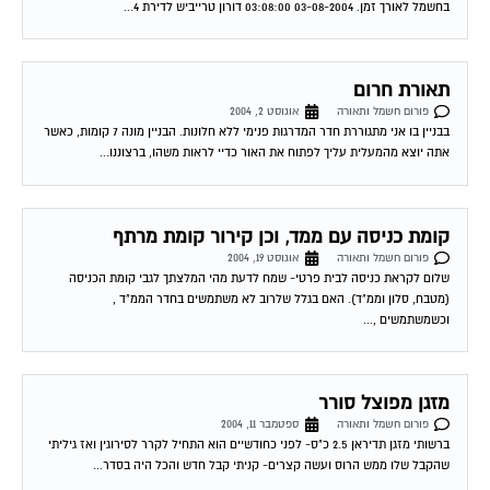
תאורת חרום
פורום חשמל ותאורה
אוגוסט 2, 2004
בבניין בו אני מתגוררת חדר המדרגות פנימי ללא חלונות. הבניין מונה 7 קומות, כאשר
אתה יוצא מהמעלית עליך לפתוח את האור כדיי לראות משהו, ברצוננו...
קומת כניסה עם ממד, וכן קירור קומת מרתף
פורום חשמל ותאורה
אוגוסט 19, 2004
שלום לקראת כניסה לבית פרטי- שמח לדעת מהי המלצתך לגבי קומת הכניסה
(מטבח, סלון וממ"ד). האם בגלל שלרוב לא משתמשים בחדר הממ"ד ,
וכשמשתמשים ,...
מזגן מפוצל סורר
פורום חשמל ותאורה
ספטמבר 11, 2004
ברשותי מזגן תדיראן 2.5 כ"ס- לפני כחודשיים הוא התחיל לקרר לסירוגין ואז גיליתי
שהקבל שלו ממש הרוס ועשה קצרים- קניתי קבל חדש והכל היה בסדר...