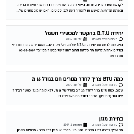
ובאותה הזדמנות לאשש או להפריך דעה לגבי ספוטים. האם יש סוג מסויים של...
יחידת B.T.U בהקשר למכשירי חשמל
פורום חשמל ותאורה
יולי 30, 2004
האם ניתן לדעת את יחידות הB.T.U של תנורים/ מקררים… והאם ידיעת היחידות היא
במילים אחרות לדעת מה פליטת החום לאוויר של מכשיר מסויים? 03-08-2004
03:07:00...
כמה BTU צריך לחדר מגורים חם בגודל 16 מ
פורום חשמל ותאורה
יולי 30, 2004
שלום, כמה BTU צריך לחדר מגורים בגודל של 16 מ´, ללא קומה מעל, כאשר הבידוד
אינו טוב (בית ישן). מדובר בחדר חם מאד שיש בו...
בחירת מזגן
פורום חשמל ותאורה
אוגוסט 1, 2004
מה עדיף לדירה בת 4 חדרים: מזגן מיני מרכזי או מזגן בכל חדר ? מבחינת חסכון
בחשמל לאורך זמן. 03-08-2004 03:08:00 דורון טרייביש לדירת 4...