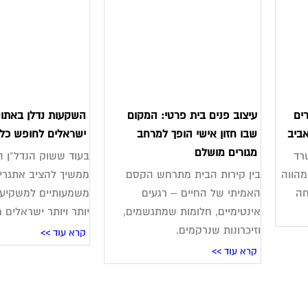
ים
עיצוב פנים בית פרטי: המקום
השקעות נדלן באתונ
ביב
שבו חזון אישי הופך למרחב
ישראלים לחופש כלכ
מגורים מושלם
רד
בעוד ששוק הנדל”ן ה
מהווה
בין קירות הבית מתרחש הקסם
ממשיך להציב אתגרים
חה
האמיתי של החיים – רגעים
משמעותיים למשקיעים
אינטימיים, חלומות שמתגשמים,
יותר ויותר ישראלים 
וזיכרונות שנרקמים.
קרא עוד >>
קרא עוד >>