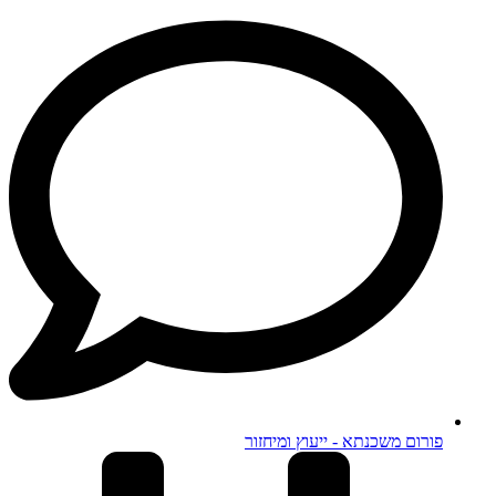
פורום משכנתא - ייעוץ ומיחזור