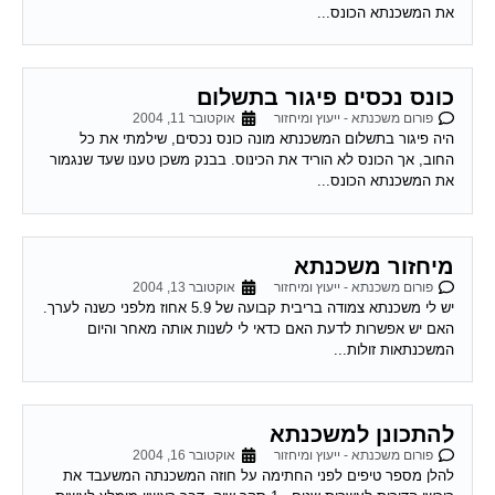
גורל משכנתא של זוג אשר נרשם לנישואין
וביטל חתונתו
פורום משכנתא - ייעוץ ומיחזור
אוקטובר 17, 2004
רמי שלום, אבקש חוות דעתך בסוגיה הבאה; אחותי נרשמה לנישואין
ועל בסיס רישום זה ניתנה לה ולבן זוגה תעודת זכאות ונתקבלה הלוואת
משרד השיכון והלוואות...
משכנתא
פורום משכנתא - ייעוץ ומיחזור
אוקטובר 17, 2004
שלום לרמי. אני שוקל לקחת משכנתא לצורך קניית הדירה. כיום עם
הריביות במשק שיחסית אינן גבוהות איני בטוח איזה סוג של משכנתא
לקחת. ידוע לי...
גרירת משכנתא – מכתב כוונות מהבנק
פורום משכנתא - ייעוץ ומיחזור
אוקטובר 28, 2004
אנו רוכשים דירה מאדם שיש לו משכנתא על הנכס אותו אנו מעויניים