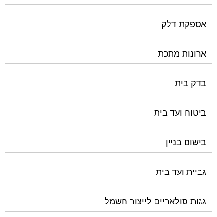
גז
גינון ועיצוב גינות
גנרטורים
דלתות כניסה לבניין
דפיברילטור
הדברה
הנדימן
הרחקת יונים