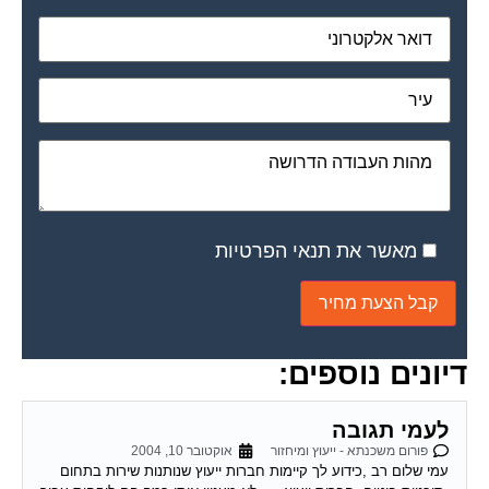
תעודת זכאות
פורום משכנתא - ייעוץ ומיחזור
אוקטובר 10, 2004
רמי וכל מ שבפורום שלום. אני גרושה טרייה עם שני ילדים קטנים
ויודעת שאני יכולה לעשות ת. זכאות ולקבל עזרה ממשרד שיכון ופיתוח
הן בשכירת...
יעוץ בנושא משכנתא?
פורום משכנתא - ייעוץ ומיחזור
אוקטובר 11, 2004
רמי ולכל אנשי הפורום שלום! אנו עומדים בפני רכישת דירה שווי הנכס
450K ש"ח, ויש לנו הון עצמי של 300K ש"ח. לי ולבת זוגתי יש...
כונס נכסים פיגור בתשלום
פורום משכנתא - ייעוץ ומיחזור
אוקטובר 11, 2004
היה פיגור בתשלום המשכנתא מונה כונס נכסים, שילמתי את כל
החוב, אך הכונס לא הוריד את הכינוס. בבנק משכן טענו שעד שנגמור
את המשכנתא הכונס...