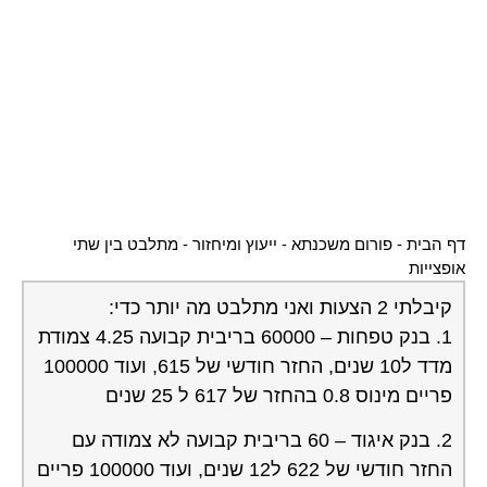
הייתי רוצה לדעת איזה בנק ההצעה יותר טובה, כמו
כן האם כדי לי לשנות את החלק שצמוד לפריים
למשהו אחר כמו לאוסיף אתו גם לריבית הקבוע
הצמודה.לא צמודה?
תודה
טל
23-03-2006
רמי טוטאי
תגובה
09:59:00
שלום טל ,קשה לתת המלצה חד משמעית ,תצטרך
לשאול את עצמך ,האם בכוונתך להחזיר או לסלק
את ההלוואה בתוך זמן קצר ? או בזמן ארוך יותר ?
אם קצר ,לדעתי פריים יתאים אם לא ישנו סיכון
מסויים בהלוואה זו לגביך .