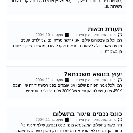
כונס נכסים פיגור בתשלום
פורום משכנתא - ייעוץ ומיחזור
אוקטובר 11, 2004
היה פיגור בתשלום המשכנתא מונה כונס נכסים, שילמתי את כל
החוב, אך הכונס לא הוריד את הכינוס. בבנק משכן טענו שעד שנגמור
את המשכנתא הכונס...
מיחזור משכנתא
פורום משכנתא - ייעוץ ומיחזור
אוקטובר 13, 2004
יש לי משכנתא צמודה בריבית קבועה של 5.9 אחוז מלפני כשנה לערך.
האם יש אפשרות לדעת האם כדאי לי לשנות אותה מאחר והיום
המשכנתאות זולות...
להתכונן למשכנתא
פורום משכנתא - ייעוץ ומיחזור
אוקטובר 16, 2004
להלן מספר טיפים לפני החתימה על חוזה המשכנתה המשעבד את
רוכשי הדירות לעשרות שנים . 1.סקר שוק -דבר ראשון מומלץ לעשות
שיעורי בית . shopping...