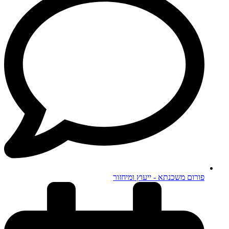
פורום משכנתא - ייעוץ ומיחזור