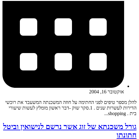
אוקטובר 16, 2004
להלן מספר טיפים לפני החתימה על חוזה המשכנתה המשעבד את רוכשי
הדירות לעשרות שנים . 1.סקר שוק -דבר ראשון מומלץ לעשות שיעורי
בית . shopping...
גורל משכנתא של זוג אשר נרשם לנישואין וביטל
חתונתו