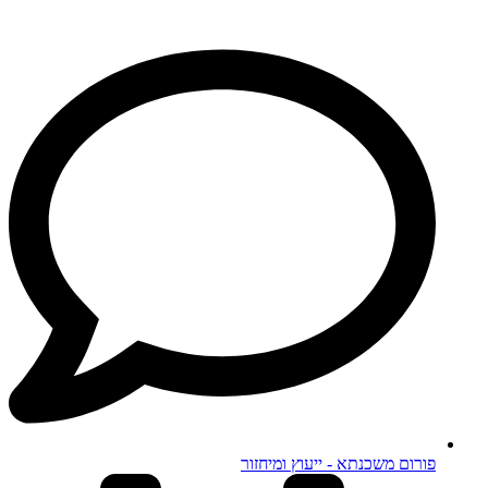
פורום משכנתא - ייעוץ ומיחזור