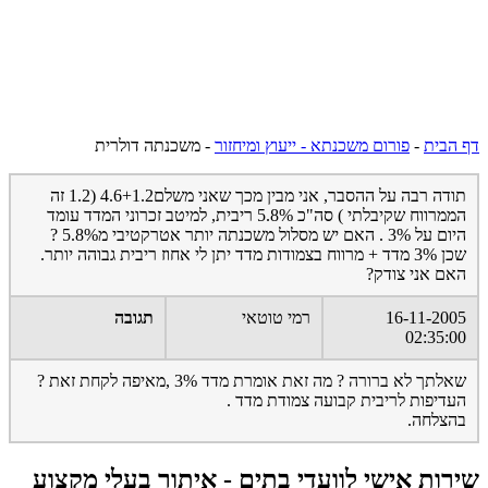
דף הבית
-
פורום משכנתא - ייעוץ ומיחזור
-
משכנתה דולרית
תודה רבה על ההסבר, אני מבין מכך שאני משלם4.6+1.2 (1.2 זה
הממרווח שקיבלתי ) סה"כ 5.8% ריבית, למיטב זכרוני המדד עומד
היום על 3% . האם יש מסלול משכנתה יותר אטרקטיבי מ5.8% ?
שכן 3% מדד + מרווח בצמודות מדד יתן לי אחוז ריבית גבוהה יותר.
האם אני צודק?
16-11-2005
רמי טוטאי
תגובה
02:35:00
שאלתך לא ברורה ? מה זאת אומרת מדד 3% ,מאיפה לקחת זאת ?
העדיפות לריבית קבועה צמודת מדד .
בהצלחה.
שירות אישי לוועדי בתים - איתור בעלי מקצוע