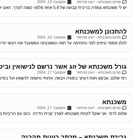
פורום משכנתא - ייעוץ ומיחזור
אוקטובר 13, 2004
יש לי משכנתא צמודה בריבית קבועה של 5.9 אחוז מלפני כשנה לערך. האם יש אפשרות לדעת האם כדאי לי לשנות אותה מאחר והיום המשכנתאות זולות...
להתכונן למשכנתא
פורום משכנתא - ייעוץ ומיחזור
אוקטובר 16, 2004
להלן מספר טיפים לפני החתימה על חוזה המשכנתה המשעבד את רוכשי הדירות לעשרות שנים . 1.סקר שוק -דבר ראשון מומלץ לע
גורל משכנתא של זוג אשר נרשם לנישואין וביט
פורום משכנתא - ייעוץ ומיחזור
אוקטובר 17, 2004
רמי שלום, אבקש חוות דעתך בסוגיה הבאה; אחותי נרשמה לנישואין ועל בסיס ר
משכנתא
פורום משכנתא - ייעוץ ומיחזור
אוקטובר 17, 2004
שלום לרמי. אני שוקל לקחת משכנתא לצורך קניית הדירה. כיום עם הריביות במ
גרירת משכנתא – מכתב כוונות מהבנק