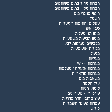
חברות ניהול בתים משותפים
חברות ניקיון בתים משותפים
חיטוי מאגרי מים
חשמל
טפסים וחתימות דיגיטליות
כיבוי אש
מיגון תא מעלית
מימון תביעות משפטיות
מכבשים ומגרסות לבניין
מכולות אוטומטיות
מנעולן
מעליות
מערכות Wi-Fi
מערכות אזעקה / מצלמות
מערכות סולאריות
משאבות מים
נוזל הסקה
סימוני חניות
עורכי דין / נוטוריונים
עיצוב לובי וחדר מדרגות
עמדות טעינה חשמליות
פוליש