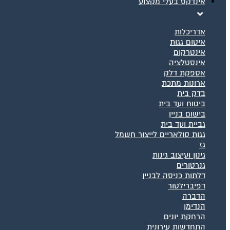
אינדקס בעלי מקצוע
אדריכלות
איטום גגות
אינטרקום
אינסטלציה
אספקת דלק
ארונות מתכת
בדק בית
ביטוח ועד בית
בישום בניין
גביית ועד בית
גגות סולאריים לייצור חשמל
גז
גינון ועיצוב גינות
גנרטורים
דלתות כניסה לבניין
דפיברילטור
הדברה
הנדימן
הרחקת יונים
התחדשות עירונית