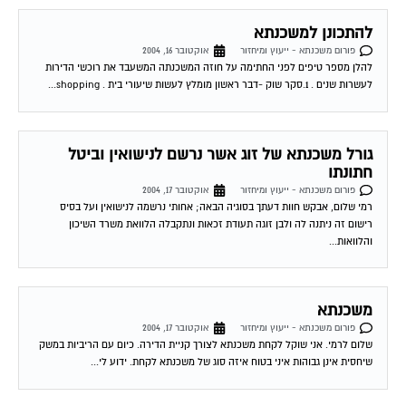
להתכונן למשכנתא
פורום משכנתא - ייעוץ ומיחזור
אוקטובר 16, 2004
להלן מספר טיפים לפני החתימה על חוזה המשכנתה המשעבד את רוכשי הדירות
לעשרות שנים . 1.סקר שוק -דבר ראשון מומלץ לעשות שיעורי בית . shopping...
גורל משכנתא של זוג אשר נרשם לנישואין וביטל
חתונתו
פורום משכנתא - ייעוץ ומיחזור
אוקטובר 17, 2004
רמי שלום, אבקש חוות דעתך בסוגיה הבאה; אחותי נרשמה לנישואין ועל בסיס
רישום זה ניתנה לה ולבן זוגה תעודת זכאות ונתקבלה הלוואת משרד השיכון
והלוואות...
משכנתא
פורום משכנתא - ייעוץ ומיחזור
אוקטובר 17, 2004
שלום לרמי. אני שוקל לקחת משכנתא לצורך קניית הדירה. כיום עם הריביות במשק
שיחסית אינן גבוהות איני בטוח איזה סוג של משכנתא לקחת. ידוע לי...