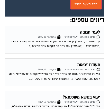
דיונים נוספים:
לעמי תגובה
פורום משכנתא - ייעוץ ומיחזור
אוקטובר 10, 2004
עמי שלום רב ,כידוע לך קיימות חברות ייעוץ שנותנות שירות בתחום ,סוכניות ביטוח
,חברות ייעוץ … ,לא מעניין אותי כמה הם לוקחות עבור השירות ,זו...
תעודת זכאות
פורום משכנתא - ייעוץ ומיחזור
אוקטובר 10, 2004
רמי וכל מ שבפורום שלום. אני גרושה טרייה עם שני ילדים קטנים ויודעת שאני יכולה
לעשות ת. זכאות ולקבל עזרה ממשרד שיכון ופיתוח הן בשכירת...
יעוץ בנושא משכנתא?
פורום משכנתא - ייעוץ ומיחזור
אוקטובר 11, 2004
רמי ולכל אנשי הפורום שלום! אנו עומדים בפני רכישת דירה שווי הנכס 450K ש"ח,
ויש לנו הון עצמי של 300K ש"ח. לי ולבת זוגתי יש...