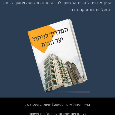
יהפוך את ניהול הבית המשותף לחוויה מהנה ופשוטה ויחסוך לך זמן
הפייסבוק הגדולה בישראל
רב ועלויות בתחזוקת הבניין!
הנותנת מענה לבעיות
הדיור בבית המשותף!!!
להצטרפות לחצו על התמונה או על הכפתור ושלחו בקשת הצטרפות בדף
הקבוצה
לחץ למעבר לקבוצה
בנייה וניהול אתר: Eyeweb שיווק באינטרנט .
כל הזכויות שמורות לפורטל בית משותף