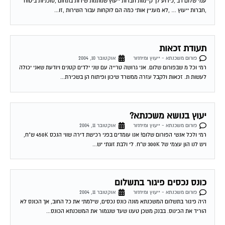
עמי שלום רב ,כידוע לך קיימות חברות ייעוץ שנותנות שירות בתחום ,סוכניות ביטוח
,חברות ייעוץ … ,לא מעניין אותי כמה הם לוקחות עבור השירות ,זו...
תעודת זכאות
פורום משכנתא - ייעוץ ומיחזור
אוקטובר 10, 2004
רמי וכל מ שבפורום שלום. אני גרושה טרייה עם שני ילדים קטנים ויודעת שאני יכולה
לעשות ת. זכאות ולקבל עזרה ממשרד שיכון ופיתוח הן בשכירת...
יעוץ בנושא משכנתא?
פורום משכנתא - ייעוץ ומיחזור
אוקטובר 11, 2004
רמי ולכל אנשי הפורום שלום! אנו עומדים בפני רכישת דירה שווי הנכס 450K ש"ח,
ויש לנו הון עצמי של 300K ש"ח. לי ולבת זוגתי יש...
כונס נכסים פיגור בתשלום
פורום משכנתא - ייעוץ ומיחזור
אוקטובר 11, 2004
היה פיגור בתשלום המשכנתא מונה כונס נכסים, שילמתי את כל החוב, אך הכונס לא
הוריד את הכינוס. בבנק משכן טענו שעד שנגמור את המשכנתא הכונס...