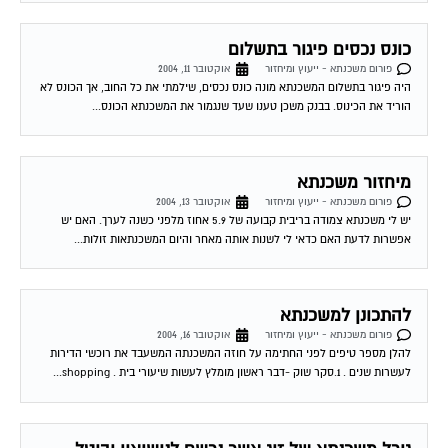
כונס נכסים פיגור בתשלום
פורום משכנתא - ייעוץ ומיחזור
אוקטובר 11, 2004
היה פיגור בתשלום המשכנתא מונה כונס נכסים, שילמתי את כל החוב, אך הכונס לא
הוריד את הכינוס. בבנק משכן טענו שעד שנגמור את המשכנתא הכונס...
מיחזור משכנתא
פורום משכנתא - ייעוץ ומיחזור
אוקטובר 13, 2004
יש לי משכנתא צמודה בריבית קבועה של 5.9 אחוז מלפני כשנה לערך. האם יש
אפשרות לדעת האם כדאי לי לשנות אותה מאחר והיום המשכנתאות זולות...
להתכונן למשכנתא
פורום משכנתא - ייעוץ ומיחזור
אוקטובר 16, 2004
להלן מספר טיפים לפני החתימה על חוזה המשכנתה המשעבד את רוכשי הדירות
לעשרות שנים . 1.סקר שוק -דבר ראשון מומלץ לעשות שיעורי בית . shopping...