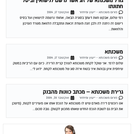
גורל משכנתא של זוג אשר נרשם לנישואין וביטל
חתונתו
פורום משכנתא - ייעוץ ומיחזור
אוקטובר 17, 2004
רמי שלום, אבקש חוות דעתך בסוגיה הבאה; אחותי נרשמה לנישואין ועל בסיס
רישום זה ניתנה לה ולבן זוגה תעודת זכאות ונתקבלה הלוואת משרד השיכון
והלוואות...
משכנתא
פורום משכנתא - ייעוץ ומיחזור
אוקטובר 17, 2004
שלום לרמי. אני שוקל לקחת משכנתא לצורך קניית הדירה. כיום עם הריביות במשק
שיחסית אינן גבוהות איני בטוח איזה סוג של משכנתא לקחת. ידוע לי...
גרירת משכנתא – מכתב כוונות מהבנק
פורום משכנתא - ייעוץ ומיחזור
אוקטובר 28, 2004
אנו רוכשים דירה מאדם שיש לו משכנתא על הנכס אותו אנו מעויניים לקנות, (מישכן
את הבית גם לטובת הנכס החדש שאותו מתכוון לקנות). גובה סכום...