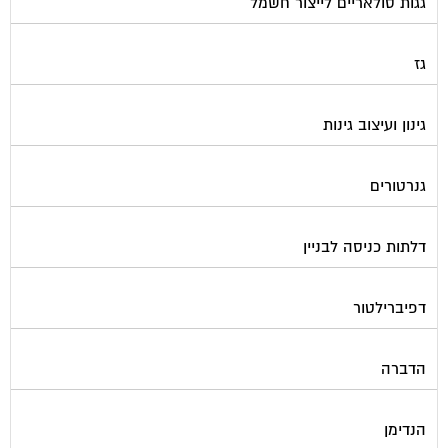
גגות סולאריים לייצור חשמל
גז
גינון ועיצוב גינות
גנרטורים
דלתות כניסה לבניין
דפיברילטור
הדברה
הנדימן