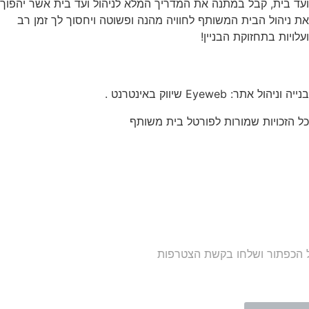
ד בית, קבל במתנה את המדריך המלא לניהול ועד בית אשר יהפוך
 ניהול הבית המשותף לחוויה מהנה ופשוטה ויחסוך לך זמן רב
לויות בתחזוקת הבניין!
ה וניהול אתר: Eyeweb שיווק באינטרנט .
 הזכויות שמורות לפורטל בית משותף
עדי בתים ודיירים
טרפו עכשיו לקבוצת הפייסבוק
דולה בישראל הנותנת מענה לבעיות
יור בבית המשותף!!!
טרפות לחצו על התמונה או על הכפתור ושלחו בקשת הצטרפות
 הקבוצה