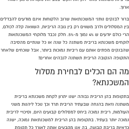
וך.
ור לבנקים נותני המשכנתאות שרוב הלקוחות אינם מודעים להבדלים
ן המסלולים ולרב משווים רק בין גובה הריביות, השוואה קלה לכולם,
הרי כולם יודעים ש 4% נמוך מ-5%. חלק נכבד מלוקחי המשכנתאות
קחים משכנתא בריבית משתנה כל שנה או כל שנתיים מהסיבה
בנקים מפתים אותם עם ריביות נמוכות ביותר, אבל שוכחים שלאחר
קופה הנקובה הריבית תשתנה לגבהים אחרים!
ה הם הכלים לבחירת מסלול
משכנתא?
קופות בהן הריבית גבוהה ישנו יתרון לקחת משכנתא בריבית
תנה וזאת בהנחה שבעתיד הריבית תרד וכך נוכל ליהנות משני
ולמות, ריבית נמוכה ביחס למסלולים קבועים היום, וסיכויי לריבית
וכה יותר בעתיד. בתקופות בהן הריבית למשכנתאות נמוכה, ישנה
איות בריבת קבועה, בה אנו מקבעים אותה לאורך כל תקופת