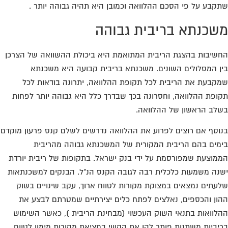
קבע על פי הסכם ההלוואה וכמובן היא תהיה גבוהה יותר .
שכנתא בריבית גבוהה
שיבות בהצגת הריבית המתואמת היא ביכולת ההשוואה של הצרכן
ן המסלולים השונים. משכנתא בריבית קבועה היא משכנתא
קבעת את הריבית לכל תקופת ההלוואה, יתרונה בודאות לכל
ופת ההלוואה, וחסרונה בכך שבדרך כלל היא גבוהה יותר לפחות
לב הראשון של ההלוואה.
וסף אם רוצים לפרוע את ההלוואה נדרשים לשלם קנס פרעון מוקדם
מים בהם הריבית המקורית של המשכנתא גבוהה מהריבית
מוצעת שמפורסמת על ידי בנק ישראל. בתקופות של ריבית יורדת
נה משמעות כלכלית רבה לגובה הקנס הנ"ל. הבנקים למשכנתאות
עתים נמצאים במצוקת מקורות לטווח ארוך, עקב שינויים בשוק
ון והכספים, נאלצים לפתח כלים יצירתיים שמטרתם לבצע את
לוואות בתנאי השוק העכשוי (מבחינת הריבית ), כאשר השימוש
יביות משתנות פותר להן את הקשי במציאת מקורות מימון לטווח