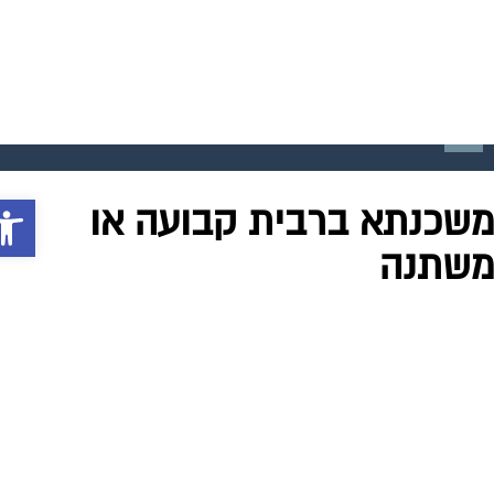
פתח סרג
0
שכנתא ברבית קבועה או
שתנה