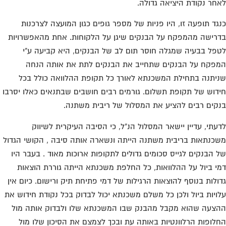
חר נקודת היציאה גדולה.
גד תופעה זו, היו פניות של מספר גופים כגון המועצה לצרכנות
רישה מהמפקח על הבנקים שיגן על הלקוחות. אחת מהאפשרויות
פל בבעיה שמגלה חוסר תום לב של הבנקים, היא קביעה ע"י
פקח על הבנקים שתחייב את הבנקים לתת את אותה הנחה
יתנה בתחילת המשכנתא לאורך כל תקופת ההלוואה כולל בכל
דוש של תקופת תשלום. גורמים רבים חושבים שבתנאים כאלו יסרבו
קים רבים להציע את המסלול של ריבית משתנה.
עתי, עדיין יישאר המסלול הנ"ל, כי הסיבה העיקרית לשיווק
כנתאות בריבית משתנה הייתה ונשארה אותה סיבה , הקושי הגדול
 הבנקים לגייס סכומים גדולים לתקופות ארוכות מאוד . בעבר היו
י ביול על ההלוואות, כל החלפת משכנתא הייתה גוררת הוצאות
ולות בנוסף להוצאות הרגילות של דמי פתיחת תיק ורישום. כיום אין
ויות ביול ולכן כל משלם משכנתא יכול לבדוק בכל נקודת חידוש את
צעה שהוא מקבל מהבנק שבו המשכנתא שלו ולבדוק אותה מול
לופות הרלוונטיות באותה עת ובכך לצמצם את הסיכון שלו מול