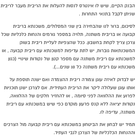
נק הקיים, שיש לו אינטרס לנסות להעלות את הריבית מעבר לריבית
יתן לקבל בתנאי התחרות .
יכום, ברור לנו שהבחירה בין שני המסלולים, משכנתא בריבית
ועה או בריבית משתנה, תלויה במספר גורמים והנחות כלכליות שכל
כן צריך לקחת בחשבון. ככל שהצפיות לעליית ריבית בשוק
שכנתאות גוברות, יש לתת עדיפות למשכנתא עם ריבית קבועה , או
שכנתא עם ריבית משתנה עם מספר קטן של נקודות שינויי (כגון
כנתא עם ריבית משתנה כל 10 שנים…).
 לבדוק לאיזה עוגן צמודה ריבית ההצמדה ואם ישנה תוספת על
תו עוגן שעלולה ליקר את הריבית העתידית. אם לצרכן ישנן תוכניות
רוע את ההלוואה לפני סיומה , או להחזיר חלקים של ההלוואה,
ודות יציאה ללא קנס פרעון מוקדם כפי שיש במשכנתא עם ריבית
תנה, עדיפה לו.
יד יש לבחון את הביטחון במשכנתא עם ריבית קבועה מול הצרכים
הנחות הכלכליות של הצרכן לגבי העתיד.