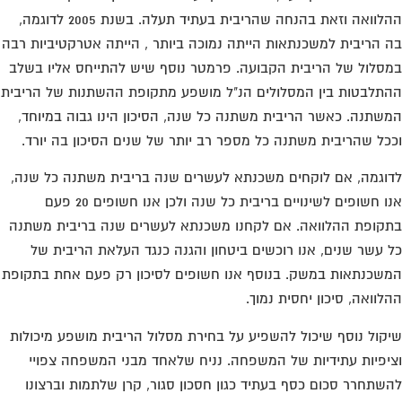
ההלוואה וזאת בהנחה שהריבית בעתיד תעלה. בשנת 2005 לדוגמה,
 הריבית למשכנתאות הייתה נמוכה ביותר , הייתה אטרקטיביות רבה
סלול של הריבית הקבועה. פרמטר נוסף שיש להתייחס אליו בשלב
תלבטות בין המסלולים הנ"ל מושפע מתקופת ההשתנות של הריבית
שתנה. כאשר הריבית משתנה כל שנה, הסיכון הינו גבוה במיוחד,
כל שהריבית משתנה כל מספר רב יותר של שנים הסיכון בה יורד.
וגמה, אם לוקחים משכנתא לעשרים שנה בריבית משתנה כל שנה,
אנו חשופים לשינויים בריבית כל שנה ולכן אנו חשופים 20 פעם
קופת ההלוואה. אם לקחנו משכנתא לעשרים שנה בריבית משתנה
 עשר שנים, אנו רוכשים ביטחון והגנה כנגד העלאת הריבית של
שכנתאות במשק. בנוסף אנו חשופים לסיכון רק פעם אחת בתקופת
לוואה, סיכון יחסית נמוך.
קול נוסף שיכול להשפיע על בחירת מסלול הריבית מושפע מיכולות
יפיות עתידיות של המשפחה. נניח שלאחד מבני המשפחה צפויי
שתחרר סכום כסף בעתיד כגון חסכון סגור, קרן שלתמות וברצונו