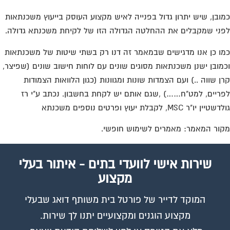
ובן, שיש יתרון גדול בפנייה לאיש מקצוע העוסק בייעוץ משכנתאות
ני שמקבלים את ההחלטה הגדולה הזו של לקיחת משכנתא גדולה.
ו כן אנו מדגישים שבמאמר זה דנו רק בשתי שיטות של משכנתאות
מובן ישנן משכנתאות מסוגים שונים עם לוחות חישוב שונים (שפיצר,
ן שווה ..) ועם הצמדות שונות ומגוונות (כגון הלוואות הצמודות
ריים, למט"ח……) ,שגם אותם יש לקחת בחשבון. נכתב ע"י רז
יין יו"ר MSC, לקבלת יעוץ ופרטים נוספים משכנתא
ור המאמר: מאמרים לשימוש חופשי.
שירות אישי לוועדי בתים - איתור בעלי
מקצוע
המוקד לדייר של פורטל בית משותף דואג שבעלי
מקצוע הוגנים ומקצועיים יתנו לך שירות.