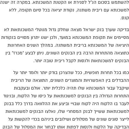
שתמש בסכום הנ"ל לסגירת או הקטנת המשכנתא. במקרה זה ישנה
שכנתא עם ריבית משתנה, נקודת יציאה בכל סיום תקופה, ללא
ס.
יקה שערך בנק ישראל מצאה שחלק גדול מנוטלי המשכנתאות לא
יימים את תקופת המשכנתא במועד, ולכן ישנו יתרון מסויים בנקודות
ציאה של המשכנתא בריבית המשתנה. במהלך השנים האחרונות
וצאה מהתחרות הרבה בין הבנקים השונים, ניתן לבצע "מכרז" בין
נקים למשכנתאות ולנסות לקבל ריבית טובה יותר.
ו בכל תחרות חופשית, ככל שהצרכן בודק יותר ולומד יותר על
בדלים בין האפשרויות והמוצרים השונים, התוצאה של הריבית
קבל עבור המשכנתא שלו תהיה כלכלית יותר. אולם ובעקבות
חרות הגדולה בין הבנקים למשכנתאות על כיסו של הלקוח, ובניגוד
בר בו הלקוח היה לקוח שבויי וביצע את ההלוואה בדרך כלל בבנק
שכנתאות ששייך לבנק המסחרי שלו, נאלצו הבנקים למשכנתאות
יצר סוגים שונים של מסלולים ושילובים ביניהם בכדי להקשות על
דיקה של הלקוח ולנסות לפתות אותו לבחור את המסלול של הבנק