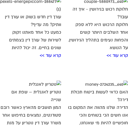
וקת רכוש בגירושין - איך זה
בד?
עורך דין חדש בשוק או עורך דין
וקת הרכוש היא ללא ספק
וותיק? מה עדיף?
ד השלבים היותר קשים
כמעט כל אחד מאתנו זקוק
פחות נעימים בתהליך הגירושין.
לשירות של עורך דין בצמתים
 הנושא
שונים בחיים. זה יכול להיות
א עוד >>
קרא עוד >>
ם כדאי לעשות ביטוח תכולת
נוטריון לאנגלית – שפת אם
רה?
שנייה
ירה שלנו מהווה את המקום בו
המון תושבים מהארץ כאשר רובם
ו חשים הכי בטוחים והכי
סטודנטים, נמצאים בחיפוש אחר
פשיים להיות מי שאנחנו,
משרד עורך דין נוטריון על מנת