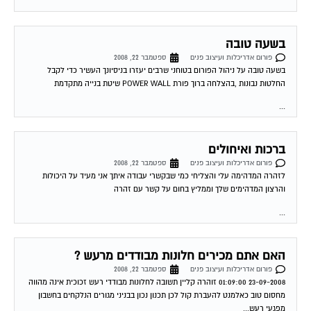
בשעה טובה
פורום אדריכלות ועיצוב פנים
ספטמבר 22, 2008
בשעה טובה על ניהול הפורום בטוחני שרבים יעזרו בניסיונך העשיר כדי לקבל
החלטות נבונות ,בהצלחה ברוך פורת POWER WALL שיטת בנייה מתקדמת
...
ברכות ואיחולים
פורום אדריכלות ועיצוב פנים
ספטמבר 22, 2008
לזהרה המדהימה עלי והצליחי כמי שבקשרי עבודה איתך אני מעיד על היכולות
והרצון המדהימים שלך וממליץ בחום על קשר עם זהרה
...
האם אתם מכירים חלונות מבודדים מרעש ?
פורום אדריכלות ועיצוב פנים
ספטמבר 22, 2008
23-09-2008 01:09:00 זוהרה קליין תשובה לחלונות מבודדי רעש זכוכית אינה מהווה
מחסום טוב כאלמנט להעברת קול לכן תכנון נכון בבניני מגורים הנלקחים בחשבון
מפגעי רעש...