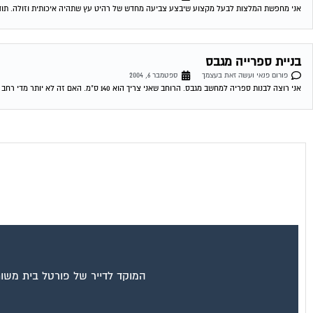
אני מחפשת המלצות לבעל מקצוע שיבצע צביעה מחדש של רהיט עץ שתהיה איכותית וזולה. תודה 06-09-2004 18:25:00 שימי דיאי צביעת רהיט ראשית לא מסרת ל
בניית ספרייה מגבס
פורום פנאי ועשה זאת בעצמך
ספטמבר 6, 2004
אני רוצה לבנות ספריה למחשב מגבס. הרוחב שאני צריך הוא 140 ס"מ. האם זה לא יותר מדי רחב (ובשל כך צריך לפצל עם תומך?) מחפש...
המוקד לדייר של פורטל בית משות