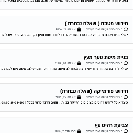
האם ידוע לך על סכנה בריאותית מריהוט סיבית? שמעתי על סכנה מהדבקים בסיבית המכילים חומרים מסרטנים. האם קיים 
חידוש מטבח ( שאלה נבחרת )
פורום פנאי ועשה זאת בעצמך
אוגוסט 15, 2004
י שלי בבית מטבח שהגוף עצמו בסדר גמור אולם הדלתות ישנות ואינן בקו האופנה. כיצד אוכל לחדש אותו ש
בניית מיטת נוער מעץ
פורום פנאי ועשה זאת בעצמך
אוגוסט 28, 2004
יש לי ילדה בת שנה וחצי והייתי רוצה לבנות לה מיטה שתהיה יפה וגם יעילה. מיטה ניתן לקנות בח
חידוש פורמייקה (שאלה נבחרת)
פורום פנאי ועשה זאת בעצמך
אוגוסט 29, 2004
כיצד אוכל לחדש רהיטים מצופים פורמייקה בבייתי , והאם הדבר כדאי בכלל 29-08-2004 21:08:00 שימי דיאי חידוש פורמייקה – עלות תועלת מבחינת עלות תועלת הדבר...
צביעת רהיט עץ
פורום פנאי ועשה זאת בעצמך
ספטמבר 2, 2004