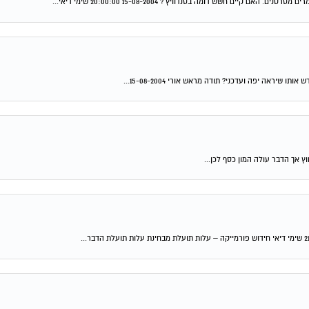
חשש דומה בסנדוויץ´? 15-08-2004 20:00:00 שימי דיאי...
יראה יפה ועדכני? תודה מראש אורי 15-08-2004...
וץ אך הדבר עולה המון כסף לכן...