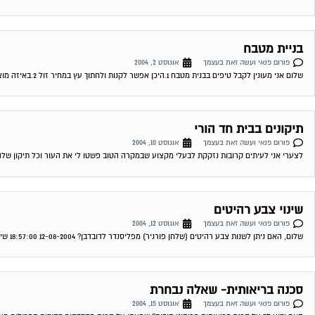
בניית מטבח
פורום פנאי ועשה זאת בעצמך
אוגוסט 2, 2004
שלום אני מעונין לקבל טיפים בבנית מטבח 1.היכן אפשר לקנות ולחתוך עץ במחיר זול 2.באיזה מוצרי פירזול כדאי להשתמש 3.היכן לקנות דלתות לארונות האם כדאי...
תיקונים בבית חד הורי
פורום פנאי ועשה זאת בעצמך
אוגוסט 10, 2004
לצערי אני לעיתים קרובות נזקקת לבעלי מקצוע שבמקרה הטוב פשטו לי את העור וכל תיקון שלהם
שינוי צבע רהיטים
פורום פנאי ועשה זאת בעצמך
אוגוסט 12, 2004
שלום, האם ניתן לשנות צבע רהיטים (שלחן פורניר) מפליסנדר לדובדבן? 12-08-2004 18:57:00 שימי דיאי שינוי צבעים לא לצערי לא ניתן , מאחר ופוליסנדר זה גוון...
סכנה בריאותית- שאלה נבחרת
פורום פנאי ועשה זאת בעצמך
אוגוסט 15, 2004