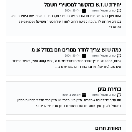
יחידת B.T.U בהקשר למכשירי חשמל
פורום חשמל ותאורה
יולי 30, 2004
האם ניתן לדעת את יחידות הB.T.U של תנורים/ מקררים… והאם ידיעת היחידות היא
במילים אחרות לדעת מה פליטת החום לאוויר של מכשיר מסויים? 03-08-2004
03:07:00...
כמה BTU צריך לחדר מגורים חם בגודל 16 מ
פורום חשמל ותאורה
יולי 30, 2004
שלום, כמה BTU צריך לחדר מגורים בגודל של 16 מ´, ללא קומה מעל, כאשר הבידוד
אינו טוב (בית ישן). מדובר בחדר חם מאד שיש בו...
בחירת מזגן
פורום חשמל ותאורה
אוגוסט 1, 2004
מה עדיף לדירה בת 4 חדרים: מזגן מיני מרכזי או מזגן בכל חדר ? מבחינת חסכון
בחשמל לאורך זמן. 03-08-2004 03:08:00 דורון טרייביש לדירת 4...
תאורת חרום