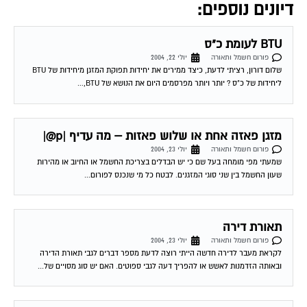
דיונים נוספים:
BTU לעומת כ"ס
פורום חשמל ותאורה
יולי 22, 2004
שלום דורון, רציתי לדעת, כיצד ממירים את יחידות תפוקת המזגן מיחידות של BTU
ליחידות של כ"ס ? יותר ויותר מפרסמים היום את הנושא של BTU,...
מזגן פאזה אחת או שלוש פאזות – מה עדיף |p@|
פורום חשמל ותאורה
יולי 23, 2004
שמעתי מפי מומחה בעל שם כי יש הבדלים בצריכת החשמל או החיוב או מהירות
שעון החשמל בין שני סוגי המזגנים. לבטח כל מי שנכנס לפורום...
תאורת דירה
פורום חשמל ותאורה
יולי 23, 2004
לקראת מעבר לדירה חדשה הייתי רוצה לדעת מספר דברים לגבי תאורת הדירה
ובאותה הזדמנות לאשש או להפריך דעה לגבי ספוטים. האם יש סוג מסויים של...