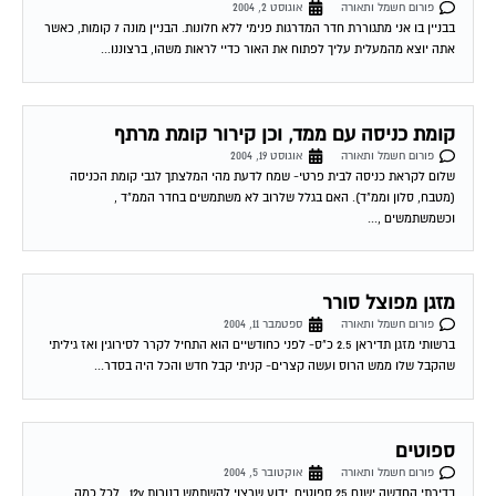
פורום חשמל ותאורה
אוגוסט 2, 2004
בבניין בו אני מתגוררת חדר המדרגות פנימי ללא חלונות. הבניין מונה 7 קומות, כאשר
אתה יוצא מהמעלית עליך לפתוח את האור כדיי לראות משהו, ברצוננו...
קומת כניסה עם ממד, וכן קירור קומת מרתף
פורום חשמל ותאורה
אוגוסט 19, 2004
שלום לקראת כניסה לבית פרטי- שמח לדעת מהי המלצתך לגבי קומת הכניסה
(מטבח, סלון וממ"ד). האם בגלל שלרוב לא משתמשים בחדר הממ"ד ,
וכשמשתמשים ,...
מזגן מפוצל סורר
פורום חשמל ותאורה
ספטמבר 11, 2004
ברשותי מזגן תדיראן 2.5 כ"ס- לפני כחודשיים הוא התחיל לקרר לסירוגין ואז גיליתי
שהקבל שלו ממש הרוס ועשה קצרים- קניתי קבל חדש והכל היה בסדר...
ספוטים
פורום חשמל ותאורה
אוקטובר 5, 2004
בדירתי החדשה ישנם 25 ספוטים. ידוע שרצוי להשתמש בנורות 12v . לכל כמה