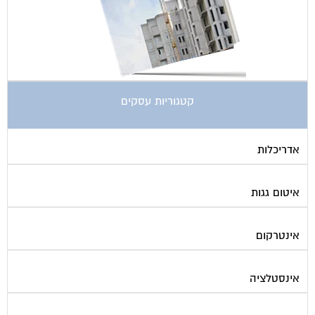
ארונות מתכת
בדק בית
ביטוח ועד בית
בישום בניין
גביית ועד בית
גגות סולאריים לייצור חשמל
גז