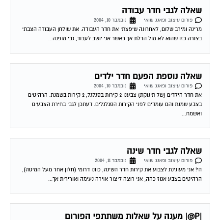
מנהלות הפורום משתתפות בסמינר שמתקיים עד ליום שלישי 17.11 לפיכך תשובות
תענינה החל מתאריך זה. נא להתאזר בסבלנות
...
קצת טיפים עד שנחזור לפעילות סדירה אחרי הסדנא
פורום עיצוב ופאנג שואי
נובמבר 13, 2004
חדר ילדים את החדרים לילדים עד גיל 10 רצוי לרהט עם ריהוט נמוך בכדי שהם לא
ירגישו קטנים מדי בחדריהם. האוירה צריכה ליהות עליזה עם...
חדר שינה
פורום עיצוב ופאנג שואי
נובמבר 15, 2004
הי הייתי רוצה לדעת האם נכון למקם חדר שינה בממ"ד ? 18-11-2004 19:49:00
Marina Shulman חדר שינה בממ"ד לשרית שלום, ניתן למקם חדר שינה בממ"ד...
חוויות מההרצאה לחובבי פנג שואי
פורום עיצוב ופאנג שואי
נובמבר 18, 2004
ב15 החודש התקיימה בבית דניאל בתל אביב הרצאה של המסטר ג´יוזף יו בפני 120
איש. הנושא היה – כל מה צריכים לדעת על פנג שואי....