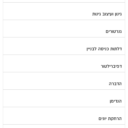
התחדשות עירונית
חברות ניהול בתים משותפים
חברות ניקיון בתים משותפים
חיטוי מאגרי מים
חשמל
טפסים וחתימות דיגיטליות
כיבוי אש
מיגון תא מעלית