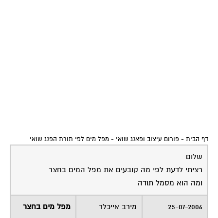
למים יש ערך אנרגטי רב.
המים מסמלים שפע בתרבות הסינית, אך מעבר לכך מים
זורמים יחזקו את האנרגיה מהכיוון בו נמצא המפל. לכן חשוב
מאוד לבחור בקפידה את מיקום המפל. המים יכולים לחזק
אנרגיה חיובית של שפע ומזל טוב או לחילופין אנרגיה של
בעיות בריאות, תביעות משפטיות או בעיות כלכליות.. לכן
חשוב מאוד להיוועץ עם יועץ או עם אדם שלמד באופן
מעמיק את תורת הכוכבים המעופפים של הפנג שואי על
מנת למקם טוב מפל בחצר הבית.
בהצלחה,
מירב אייכלר
יועצת פנג שואי
שירות אישי לוועדי בתים - איתור בעלי
מקצוע