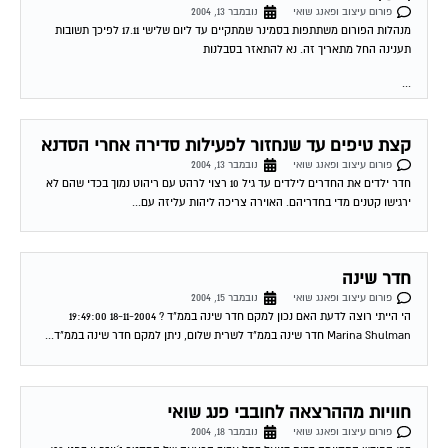
שינויים בפן המיקצועי
פורום עיצוב ופאנג שואי
נובמבר 24, 2004
שלום מרינה! אני בת 35 , עובדת במחשבים , מרגישה די "תקוע" .מה יכול לעזור לי
להתקדם מבחינה מיקצועית וגם להכניס שפע לביתי? נולדתי 12/10/68....
NE במחזור 8
פורום עיצוב ופאנג שואי
נובמבר 24, 2004
ישנם יועצים המתייחסים לחוסר או בליטה גדולה מידי בבגוואה בארמון NE (במחזור
8) בבית כעל דבר שלילי , היכול להידמות כעל "מקל בגלגלים" , והמתקשר...
שירות אישי לוועדי בתים!