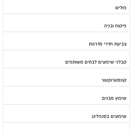
תיבות דואר
פורטל בית משותף
תנאי שימוש ומדיניות פרטיות
בית
מגזינים מקצועיים
אינדקס נותני שירותים לוועד הבית
קבוצת הפייסבוק
פרסום באתר
תקנון החנות
הצהרת נגישות
צור קשר
המגזינים המובילים
מגזין ועד הבית