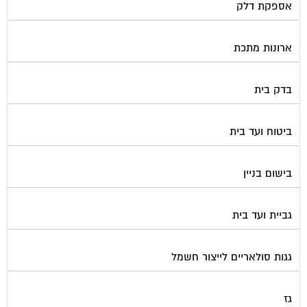
גינון ועיצוב גינות
גנרטורים
דלתות כניסה לבניין
דפיברילטור
הדברה
הנדימן
הרחקת יונים