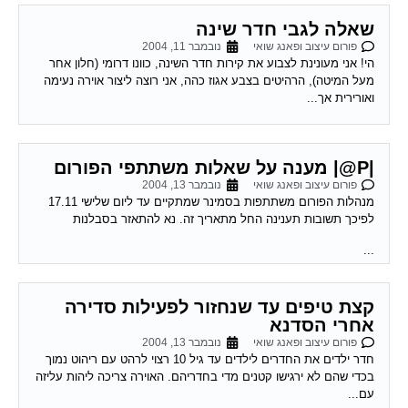
שאלה לגבי חדר שינה
פורום עיצוב ופאנג שואי
נובמבר 11, 2004
הי! אני מעונינת לצבוע את קירות חדר השינה, כוונו דרומי (חלון אחר
מעל המיטה), הרהיטים בצבע אגוז כהה, אני רוצה ליצור אוירה נעימה
ואורירית אך...
|P@| מענה על שאלות משתתפי הפורום
פורום עיצוב ופאנג שואי
נובמבר 13, 2004
מנהלות הפורום משתתפות בסמינר שמתקיים עד ליום שלישי 17.11
לפיכך תשובות תענינה החל מתאריך זה. נא להתאזר בסבלנות
...
קצת טיפים עד שנחזור לפעילות סדירה
אחרי הסדנא
פורום עיצוב ופאנג שואי
נובמבר 13, 2004
חדר ילדים את החדרים לילדים עד גיל 10 רצוי לרהט עם ריהוט נמוך
בכדי שהם לא ירגישו קטנים מדי בחדריהם. האוירה צריכה ליהות עליזה
עם...