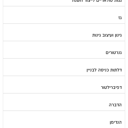
גגות סולאריים לייצור חשמל
גז
גינון ועיצוב גינות
גנרטורים
דלתות כניסה לבניין
דפיברילטור
הדברה
הנדימן