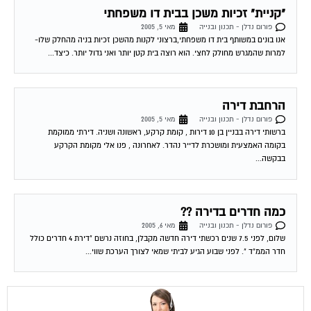
"קניית" זכיות משכן בבית דו משפחתי
פורום נדלן - תכנון ובנייה
מאי 5, 2005
אנו בונים במשותף בית דו משפחתי,ברצוני לקנות מהשכן זכיות בניה מהחלק שלו-
למרות שהמגרש מחולק לחצי. הוא רוצה בית קטן יותר ואני גדול יותר. כיצד...
הרחבת דירה
פורום נדלן - תכנון ובנייה
מאי 5, 2005
ברשותי דירה בבניין בן 10 דירות , קומת קרקע, ראשונה ושניה. דירתי ממוקמת
בקומה האמצעית ומושכרת לדייר נהדר. לאחרונה , פנו אלי מקומת הקרקע
בבקשה...
כמה חדרים בדירה ??
פורום נדלן - תכנון ובנייה
מאי 6, 2005
שלום, לפני 7.5 שנים רכשתי דירה חדשה מקבלן, בחוזה נרשם "דירת 4 חדרים כולל
חדר הממ"ד ". לפני שבוע הגיע לביתי שמאי לצורך הערכת שווי...