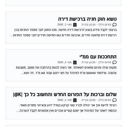
נושא חוק חניה ברכישת דירה
פורום נדלן - תכנון ובנייה
מאי 3, 2005
ברצוני לקבל מידע בנוגע לרכישת דירה חדשה. מהו החוק לגבי מספר החניות בגין
רכישת דירת שלושה חדרים, ארבעה חדרים ו/או חמישה חדרים לגבי מספר החניות...
התחככות עם ממ"י
פורום נדלן - תכנון ובנייה
מאי 4, 2005
מקווה שזה פורום מתאים לשאלתי. אני רוצה לבנות בהרחבה של מושב, משבצת
צהובה. שילמתי 260000 ש"ח למינהל על חצי דונם עבור 140 מ"ר. זה יוצא...
שלום וברכות על הפורום החדש והחשוב כל כך |K@|
פורום נדלן - תכנון ובנייה
מאי 4, 2005
רציתי לדעת איך אני יכולה לברר שווי קרקע בגודל ידוע ובאיזור מסויים מאוד.
נכנסתי לאתר של המינהל אך ישנם קשיים טכניים ואין אפשרות לקבל הערכה....