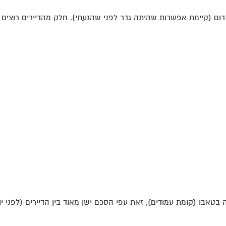
טאבו (קומת עמודים), זאת עפי הסכם ישן מאוד בין הדיירים (לפני יות