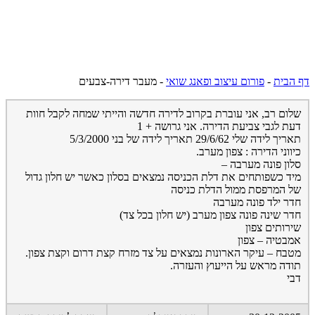
דף הבית
-
פורום עיצוב ופאנג שואי
-
מעבר דירה-צבעים
שלום רב, אני עוברת בקרוב לדירה חדשה והייתי שמחה לקבל חוות
דעת לגבי צביעת הדירה. אני גרושה + 1
תאריך לידה שלי 29/6/62 תאריך לידה של בני 5/3/2000
כיווני הדירה : צפון מערב.
סלון פונה מערבה –
מיד כשפותחים את דלת הכניסה נמצאים בסלון כאשר יש חלון גדול
של המרפסת ממול הדלת כניסה
חדר ילד פונה מערבה
חדר שינה פונה צפון מערב (יש חלון בכל צד)
שירותים צפון
אמבטיה – צפון
מטבח – עיקר הארונות נמצאים על צד מזרח קצת דרום וקצת צפון.
תודה מראש על הייעוץ והעזרה.
דבי