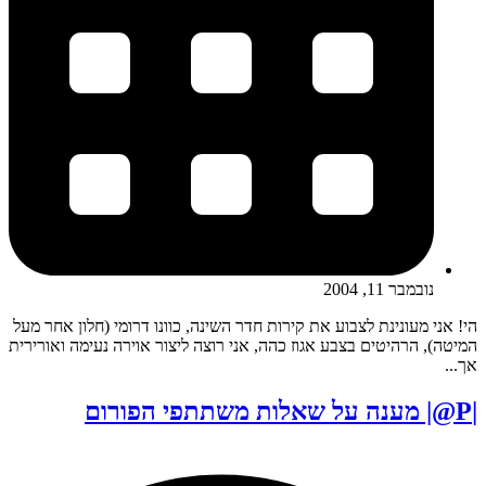
נובמבר 11, 2004
הי! אני מעונינת לצבוע את קירות חדר השינה, כוונו דרומי (חלון אחר מעל
המיטה), הרהיטים בצבע אגוז כהה, אני רוצה ליצור אוירה נעימה ואורירית
אך...
|P@| מענה על שאלות משתתפי הפורום