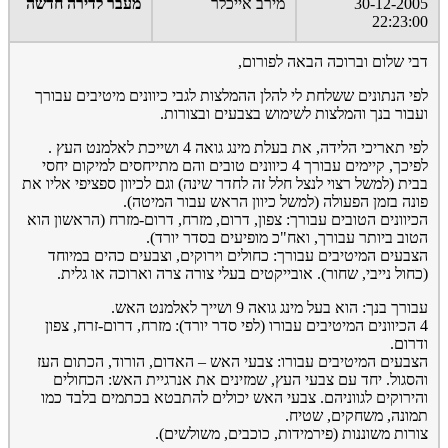
30-12-2005
מירב אייכלר
מעבר לדירה חדשה
22:23:00
דבי שלום וברוכה הבאה לפורום,
לפי הנתונים ששלחת לי להלן ההמלצות לגבי כיוונים מיטיבים עבורך
ועבור בנך והמלצות לשימוש בצבעים ובצורות.
לפי תאריכי הלידה, את בעלת מינג גואה 4 ושייכת לאלמנט העץ .
לפיכך, קיימים עבורך 4 כיוונים טובים והם מתייחסים למיקום יחסי
בבית (למשל רצוי לנצל חלל זה לחדר שינה) וגם לכיוון ספציפי אליו את
פונה בזמן הפעולה (למשל כיוון הראש עבור המיטה).
הכיוונים הטובים עבורך: צפון, דרום, מזרח, דרום-מזרח (הראשון הוא
הטוב ביותר עבורך, ואח"כ מופיעים בסדר יורד).
הצבעים המיטיבים עבורך: כחולים וירוקים, וצבעים כהים במיוחד
(כחול נייבי, שחור). אובייקטים בעלי צורה צרה וארוכה או גלית.
עבורך בנך: הוא בעל מינג גואה 9 ושייך לאלמנט האש.
4 הכיוונים המיטיבים עבורו (לפי סדר יורד): מזרח, דרום-זרח, צפון
ודרום.
הצבעים המיטיבים עבורו: צבעי האש – האדום, הורוד, הכתום העז
והסגול. יחד עם צבעי העץ, שמזינים את אנרגיית האש: הכחולים
והירוקים לגווניהם. צבעי האש יכולים להתבטא בכתמים בלבד כמו
תמונה, משחקים, שטיח.
צורות משוננות (פירמידות, כוכבים, משולשים).