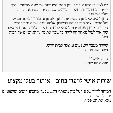
יש לציין כי הייעוץ הנ"ל ניתן תחת המגבלות של ייעוץ מרחוק, ותוך
לקיחה בחשבון של תיאור הכיוונים שציינת יחד עם תאריכי הלידה
שלך ושל בנך.
ניתן להגיע לאבחון מעמיק יותר, אך אבחון זה מצריך ביקור ובדיקה
של הבית עצמו תוך לקיחה בחשבון אלמנטים אישיים וסביבתיים
נוספים. אבחון שכזה יכול להביא למסקנות או המלצות שונות שמאלו
שתוארו לעיל מאחר וזה לוקח בחשבון את נתוניו האישיים של הבית
ושל דייריו.
שיהיה מעבר קל, נעים ומוצלח לבית חדש,
ושנה אזרחית טובה!
מירב אייכלר
יועצת פנג שואי
שירות אישי לוועדי בתים - איתור בעלי מקצוע
המוקד לדייר של פורטל בית משותף דואג שבעלי מקצוע הוגנים ומקצועיים
יתנו לך שירות.
מלא את הטופס או
לחץ לשליחת הודעת ווצאפ