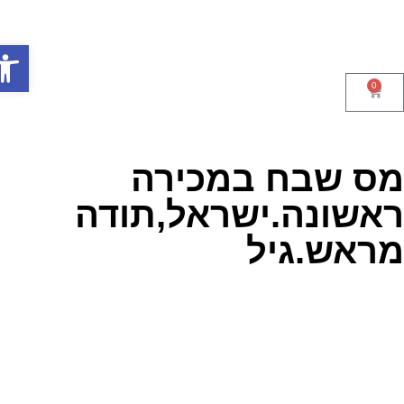
פתח סר
0
ס שבח במכירה
אשונה.ישראל,תודה
ראש.גיל