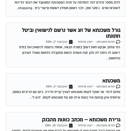
לעשרות שנים . 1.סקר שוק -דבר ראשון מומלץ לעשות שיעורי בית . shopping...
גורל משכנתא של זוג אשר נרשם לנישואין וביטל
חתונתו
פורום משכנתא - ייעוץ ומיחזור
אוקטובר 17, 2004
רמי שלום, אבקש חוות דעתך בסוגיה הבאה; אחותי נרשמה לנישואין ועל בסיס
רישום זה ניתנה לה ולבן זוגה תעודת זכאות ונתקבלה הלוואת משרד השיכון
והלוואות...
משכנתא
פורום משכנתא - ייעוץ ומיחזור
אוקטובר 17, 2004
שלום לרמי. אני שוקל לקחת משכנתא לצורך קניית הדירה. כיום עם הריביות במשק
שיחסית אינן גבוהות איני בטוח איזה סוג של משכנתא לקחת. ידוע לי...
גרירת משכנתא – מכתב כוונות מהבנק
פורום משכנתא - ייעוץ ומיחזור
אוקטובר 28, 2004
אנו רוכשים דירה מאדם שיש לו משכנתא על הנכס אותו אנו מעויניים לקנות, (מישכן
את הבית גם לטובת הנכס החדש שאותו מתכוון לקנות). גובה סכום...