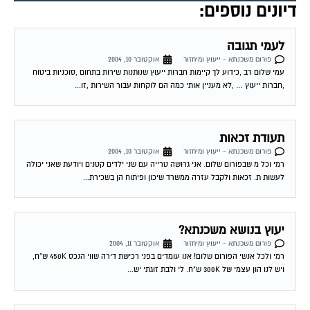
לעמי תגובה
פורום משכנתא - ייעוץ ומיחזור
אוקטובר 10, 2004
עמי שלום רב ,כידוע לך קיימות חברות ייעוץ שנותנות שירות בתחום ,סוכניות ביטוח
,חברות ייעוץ … ,לא מעניין אותי כמה הם לוקחות עבור השירות ,זו...
תעודת זכאות
פורום משכנתא - ייעוץ ומיחזור
אוקטובר 10, 2004
רמי וכל מ שבפורום שלום. אני גרושה טרייה עם שני ילדים קטנים ויודעת שאני יכולה
לעשות ת. זכאות ולקבל עזרה ממשרד שיכון ופיתוח הן בשכירת...
יעוץ בנושא משכנתא?
פורום משכנתא - ייעוץ ומיחזור
אוקטובר 11, 2004
רמי ולכל אנשי הפורום שלום! אנו עומדים בפני רכישת דירה שווי הנכס 450K ש"ח,
ויש לנו הון עצמי של 300K ש"ח. לי ולבת זוגתי יש...
כונס נכסים פיגור בתשלום