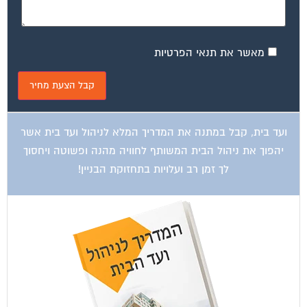
מאשר את תנאי הפרטיות
ועד בית, קבל במתנה את המדריך המלא לניהול ועד בית אשר
יהפוך את ניהול הבית המשותף לחוויה מהנה ופשוטה ויחסוך
לך זמן רב ועלויות בתחזוקת הבניין!