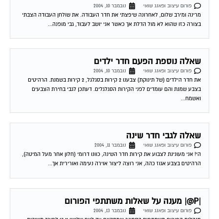
מרינה ומירב שלום, לאחרונה שיפצתי את חדר העבודה. את שולחן העבודה הצבתי
בצורה כזו שהוא לא מול הדלת אך כאשר אני יושב לעבוד, גבי מופנה...
שאלה נוספת הפעם חדר ילדים
פורום עיצוב ופאנג שואי
נובמבר 10, 2004
את חדר הילדים (של תינוקת) צבענו 2 קירות בסגלגל, 2 קירות בשמנת. הרהיטים
בצבע שמנת והם עומדים לפני הקירות הסגלגלים. דעתכן לגבי בחירת הצבעים
ואשמח...
שאלה לגבי חדר שינה
פורום עיצוב ופאנג שואי
נובמבר 11, 2004
הי! אני מעונינת לצבוע את קירות חדר השינה, כוונו דרומי (חלון אחר מעל המיטה),
הרהיטים בצבע אגוז כהה, אני רוצה ליצור אוירה נעימה ואורירית אך...
|P@| מענה על שאלות משתתפי הפורום
פורום עיצוב ופאנג שואי
נובמבר 13, 2004
מנהלות הפורום משתתפות בסמינר שמתקיים עד ליום שלישי 17.11 לפיכך תשובות
תענינה החל מתאריך זה. נא להתאזר בסבלנות