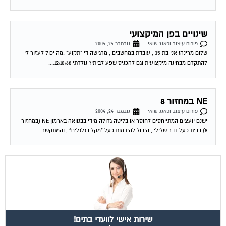
שינויים בפן המיקצועי
פורום עיצוב ופאנג שואי
נובמבר 24, 2004
שלום מרינה! אני בת 35 , עובדת במחשבים , מרגישה די "תקוע" .מה יכול לעזור לי
להתקדם מבחינה מיקצועית וגם להכניס שפע לביתי? נולדתי 12/10/68....
NE במחזור 8
פורום עיצוב ופאנג שואי
נובמבר 24, 2004
ישנם יועצים המתייחסים לחוסר או בליטה גדולה מידי בבגוואה בארמון NE (במחזור
8) בבית כעל דבר שלילי , היכול להידמות כעל "מקל בגלגלים" , והמתקשר...
שירות אישי לוועדי בתים!
איתור בעלי מקצוע