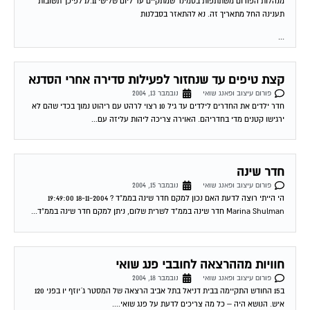
...
קצת טיפים עד שנחזור לפעילות סדירה אחרי הסדנא
פורום עיצוב ופאנג שואי
נובמבר 13, 2004
חדר ילדים את החדרים לילדים עד גיל 10 רצוי לרהט עם ריהוט נמוך בכדי שהם לא
ירגישו קטנים מדי בחדריהם. האוירה צריכה ליהות עליזה עם...
חדר שינה
פורום עיצוב ופאנג שואי
נובמבר 15, 2004
הי הייתי רוצה לדעת האם נכון למקם חדר שינה בממ"ד ? 18-11-2004 19:49:00
Marina Shulman חדר שינה בממ"ד לשרית שלום, ניתן למקם חדר שינה בממ"ד...
חוויות מההרצאה לחובבי פנג שואי
פורום עיצוב ופאנג שואי
נובמבר 18, 2004
ב15 החודש התקיימה בבית דניאל בתל אביב הרצאה של המסטר ג´יוזף יו בפני 120
איש. הנושא היה – כל מה צריכים לדעת על פנג שואי....