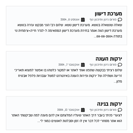
מערכת דישון
פורום גינון ותיכנון נוף
אוגוסט 8, 2004
שאלה שנשאלה בנושא. מערכת דישון נושא: שלום רב! הנני מבקש עזרה בנושא
מערכת דישון הווה אומר בחירת מערכת דישון המתאימה ל-לגדר חייה+צימחית נוי
בתודה 08-08-2004...
ירקות העונה
פורום גינון ותיכנון נוף
אוקטובר 7, 2004
שלום רציתי בבקשה שתפנו אותי לאתר או למקור כלשהו בו אפשר למצוא תאריכי
זריעה ושתילה של ירקות ופירות העונה באינטרנט למשל עגבניות פלפל אבטיח
מלון...
ירקות בגינה
פורום גינון ותיכנון נוף
אוקטובר 13, 2004
לצערי פניתי בעבר דרך האתר שעליו המלצתם אין להם מענה למה שביקשתי האתר
הוא אתר מסחרי לכל דבר אין לו זמן וסבלנות לאנשים כמוני לי...