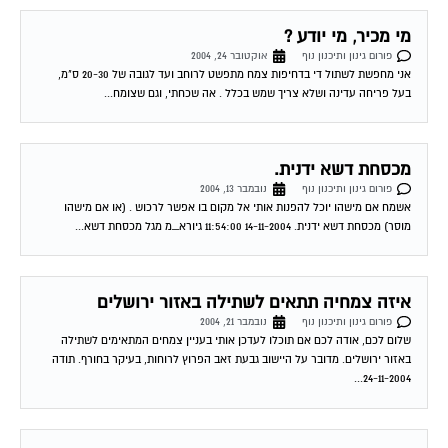
מי מכיר, מי יודע ?
פורום גינון ותיכנון נוף
אוקטובר 24, 2004
אני מחפשת לשתול די בדחיפות צמח מתפשט לרוחב ועד לגובה של 20-30 ס"מ,
בעל פריחה עדינה ושלא צריך שמש בכלל . אה שכחתי, וגם שצומח...
מכסחת דשא ידנית.
פורום גינון ותיכנון נוף
נובמבר 13, 2004
אשמח אם מישהו יוכל להפנות אותי אל מקום בו אפשר לרכוש . (או אם מישהו
מוסר) מכסחת דשא ידנית. 14-11-2004 11:54:00 גיורא_מ מגל מכסחת דשא...
איזה צמחיה תתאים לשתילה באזור ירושלים
פורום גינון ותיכנון נוף
נובמבר 21, 2004
שלום לכם, אודה לכם אם תוכלו לעדכן אותי בעניין צמחים המתאימים לשתילה
באזור ירושלים. מדובר על היישוב גבעת זאב הפרוץ לרוחות, בעיקר בחורף. תודה
24-11-2004...
מה עושים עם עצים בחורף שהרוח מנענעת אותם