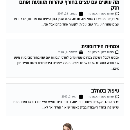
חזק
פורום גינון ותיכנון נוף
נובמבר 28, 2004
שלום, אני מחזיר ברשותי גינה חדשה שלא מזמן הגנן סייפם אם עבודתו, יש לי כמה
עצים שהרוח ניערה טוב וניסיתי לקשור אחד מהם אבל אני...
צמחיה הידרופונית
פורום גינון ותיכנון נוף
דצמבר 15, 2004
אבקש לקבל רשימת צמחים שמיועדים לאדניות בניות עם טוף בתוך לובי בניין מעט
אור תודה 16-12-2004 03:14:00 גיורא_מ מגל צמחיה הידרופונית שלום ספיר. אין
טעם...
טיפול בסחלב
פורום גינון ותיכנון נוף
ינואר 3, 2005
יש לי סחלב מקסים במיוחד. בפריחה כ-3 פרחים. נמצא אצלי כבר 3 שבועות. מונח
על שולחן בחדר העבודה בבית כאשר יש אור תמידי אך לא...