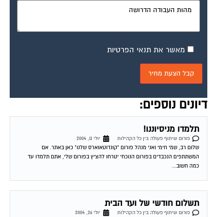
מאשר את תנאי הפרטיות
דיונים נוספים:
תלמדו מניסיוננו!
פורום שיתוף פעולה בין כל הקהילות
יולי 11, 2004
שלום רב, שמי חימי ואני מנהל פורום "קונדוטאוארס שלנו" כאן באתר. אם
המשתתפים הנכבדים בפורום הנוכחי יטרחו להציץ בפורום שלי, אתם תלמדו עד
כמה חשוב...
תשלום חודשי של ועד הבית
פורום שיתוף פעולה בין כל הקהילות
יולי 26, 2004
הייתי רוצה לדעת מה החוק לגבי חלוקת הסכום של תשלום החודשי של ועד הבית