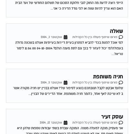
האם הוא צריך להיות שווה או לפי גודל הדירה כי אני...
שאלה
פורום שיתוף פעולה בין כל הקהילות
אוקטובר 3, 2004
למי אוכל לפנות בכדי להביא לפתרון בעיית דיירות בעייתיות אצלנו בשכונה גדולה
בעפולה?מי יכול לעזור לי בכך וגם לתת מענה הולם? 04-10-2004 11:06:00 לימור
נוריאל...
חניה משותפת
פורום שיתוף פעולה בין כל הקהילות
אוקטובר 5, 2004
שלום! אבקש לקבל תגובתכם בנוגע לסיפור שלי! אצלנו בבניין יש חניה מקורה אשר
ב לא שייכת לאף אחד, כלומר חניה משותפת. אחד הדיירים של הבניין...
עוסק זעיר
פורום שיתוף פעולה בין כל הקהילות
אוקטובר 12, 2004
אני מעסיק מנקה למעלה משנה. המנקה עובדת בשתי עבודות נוספות שלהן היא
עשתה תאום מס. אני לא מעוניין לשלם לה ביטוח לאומי ושיהיו יחסי עובד...