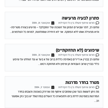
פתרון לבעיה מרעישה
פורום שיתוף פעולה בין כל הקהילות
אוקטובר 14, 2004
שלום רב, לפני שבועיים המזגן של השכנה שלי התקלקל – מרעיש בצורה מטריפה-
והיא מפעילה אותו ללא הפסקה. אני לא היחידה שמתלוננת, למרות כל הטלפונים...
שיפוצים (לא תחזוקתיים)
פורום שיתוף פעולה בין כל הקהילות
אוקטובר 31, 2004
שלום רב בבניין 14 דיירים באסיפה כללית ברוב של 8 בעד ו6 נגד הוחלט על שיפוץ
כללי בבניין שרוב העבודות הן שיפוץ ולא תחזוקה רכוש...
מטרד בחדר מדרגות
פורום שיתוף פעולה בין כל הקהילות
נובמבר 3, 2004
מה ניתן לעשות כנגד שכן שתחביבו איסוף מה שניזרק בשכונה והצבתו בחדר
המדרגות בסמיכות לדלת ביתו ולתפארת כל העולים במדרגות? יש בכך נזק אסטטי
רב...