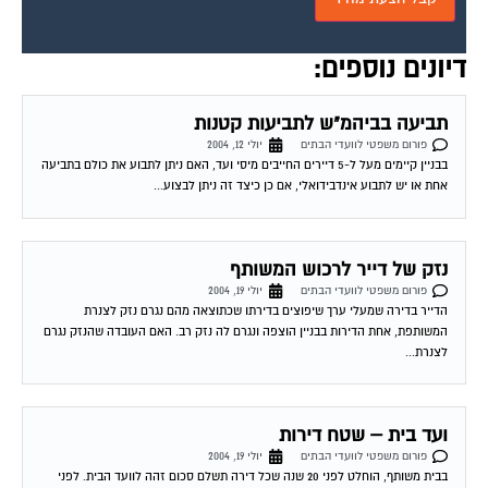
דיונים נוספים:
תביעה בביהמ"ש לתביעות קטנות
פורום משפטי לוועדי הבתים
יולי 12, 2004
בבניין קיימים מעל ל-5 דיירים החייבים מיסי ועד, האם ניתן לתבוע את כולם בתביעה
אחת או יש לתבוע אינדבידואלי, אם כן כיצד זה ניתן לבצוע...
נזק של דייר לרכוש המשותף
פורום משפטי לוועדי הבתים
יולי 19, 2004
הדייר בדירה שמעלי ערך שיפוצים בדירתו שכתוצאה מהם נגרם נזק לצנרת
המשותפת, אחת הדירות בבניין הוצפה ונגרם לה נזק רב. האם העובדה שהנזק נגרם
לצנרת...
ועד בית – שטח דירות
פורום משפטי לוועדי הבתים
יולי 19, 2004
בבית משותף, הוחלט לפני 20 שנה שכל דירה תשלם סכום זהה לוועד הבית. לפני