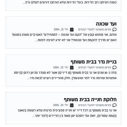
כשנה הורחבו רוב הדירות. בעלי הדירות שלא הורחבו דורשים לשלם ע"פ...
ועד שכונה
פורום משפטי לוועדי הבתים
יולי 21, 2004
שלום, אני מחפש קובץ של "הקם ועד שכונה – למתחילים" האם קיים משהו בסגנון?
האם יש מדריך להקמת ועד שכונתי? אני לא יודע לאיפה לפנות...
בניית גדר בבית משותף
פורום משפטי לוועדי הבתים
יולי 22, 2004
מזה כ-10 שנים אני גר בבית משותף (12 דיירים) אשר לא מגודר מכיוון דרום (קיימת
אפשרות שהיתה גדר לפני שהגעתי). חלק מהדיירים רוצים לבנות גדר...
חלוקת חנייה בבית משותף
פורום משפטי לוועדי הבתים
יולי 22, 2004
אני גר בבית משותף בו לכל דייר יש חנייה ספציפית פרטית שלא רשומה בטאבו
(קומת עמודים), זאת עפי הסכם ישן מאוד בין הדיירים (לפני יותר...