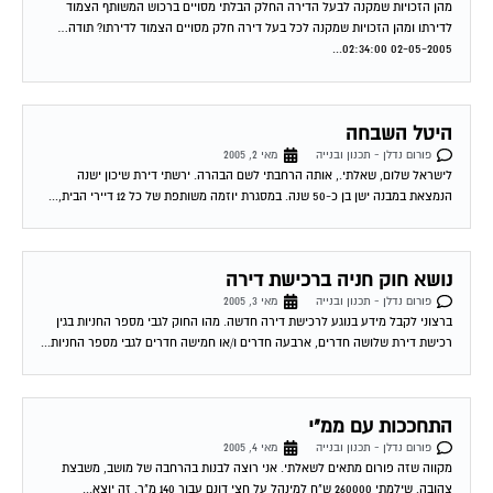
מהן הזכויות שמקנה לבעל הדירה החלק הבלתי מסויים ברכוש המשותף הצמוד
לדירתו ומהן הזכויות שמקנה לכל בעל דירה חלק מסויים הצמוד לדירתו? תודה…
02-05-2005 02:34:00...
היטל השבחה
פורום נדלן - תכנון ובנייה
מאי 2, 2005
לישראל שלום, שאלתי., אותה הרחבתי לשם הבהרה. ירשתי דירת שיכון ישנה
הנמצאת במבנה ישן בן כ-50 שנה. במסגרת יוזמה משותפת של כל 12 דיירי הבית,...
נושא חוק חניה ברכישת דירה
פורום נדלן - תכנון ובנייה
מאי 3, 2005
ברצוני לקבל מידע בנוגע לרכישת דירה חדשה. מהו החוק לגבי מספר החניות בגין
רכישת דירת שלושה חדרים, ארבעה חדרים ו/או חמישה חדרים לגבי מספר החניות...
התחככות עם ממ"י
פורום נדלן - תכנון ובנייה
מאי 4, 2005
מקווה שזה פורום מתאים לשאלתי. אני רוצה לבנות בהרחבה של מושב, משבצת
צהובה. שילמתי 260000 ש"ח למינהל על חצי דונם עבור 140 מ"ר. זה יוצא...