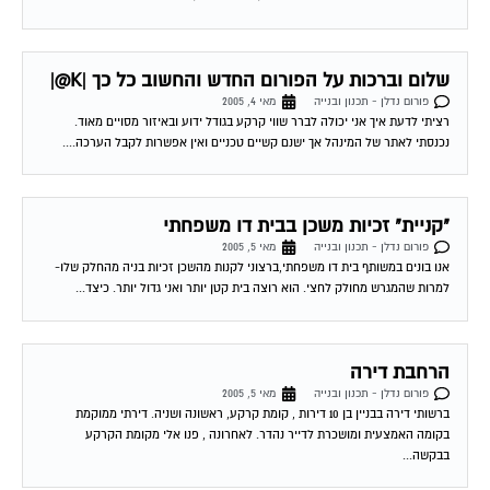
שלום וברכות על הפורום החדש והחשוב כל כך |K@|
פורום נדלן - תכנון ובנייה
מאי 4, 2005
רציתי לדעת איך אני יכולה לברר שווי קרקע בגודל ידוע ובאיזור מסויים מאוד.
נכנסתי לאתר של המינהל אך ישנם קשיים טכניים ואין אפשרות לקבל הערכה....
"קניית" זכיות משכן בבית דו משפחתי
פורום נדלן - תכנון ובנייה
מאי 5, 2005
אנו בונים במשותף בית דו משפחתי,ברצוני לקנות מהשכן זכיות בניה מהחלק שלו-
למרות שהמגרש מחולק לחצי. הוא רוצה בית קטן יותר ואני גדול יותר. כיצד...
הרחבת דירה
פורום נדלן - תכנון ובנייה
מאי 5, 2005
ברשותי דירה בבניין בן 10 דירות , קומת קרקע, ראשונה ושניה. דירתי ממוקמת
בקומה האמצעית ומושכרת לדייר נהדר. לאחרונה , פנו אלי מקומת הקרקע
בבקשה...