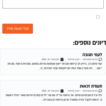
עמי שלום רב ,כידוע לך קיימות חברות ייעוץ שנותנות שירות בתחום ,סוכניות ביטוח ,חברות
ייעוץ … ,לא מעניין אותי כמה הם לוקחות עבור השירות ,זו...
תעודת זכאות
פורום משכנתא - ייעוץ ומיחזור
אוקטובר 10, 2004
רמי וכל מ שבפורום שלום. אני גרושה טרייה עם שני ילדים קטנים ויודעת שאני יכולה לעשות
ת. זכאות ולקבל עזרה ממשרד שיכון ופיתוח הן בשכירת...
יעוץ בנושא משכנתא?
פורום משכנתא - ייעוץ ומיחזור
אוקטובר 11, 2004
רמי ולכל אנשי הפורום שלום! אנו עומדים בפני רכישת דירה שווי הנכס 450K ש"ח, ויש לנו הון
עצמי של 300K ש"ח. לי ולבת זוגתי יש...
כונס נכסים פיגור בתשלום
פורום משכנתא - ייעוץ ומיחזור
אוקטובר 11, 2004
היה פיגור בתשלום המשכנתא מונה כונס נכסים, שילמתי את כל החוב, אך הכונס לא הוריד
את הכינוס. בבנק משכן טענו שעד שנגמור את המשכנתא הכונס...