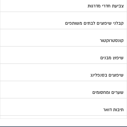
שיפוצים בסנפלינג
שערים ומחסומים
תיבות דואר
פורטל בית משותף
תנאי שימוש ומדיניות פרטיות
בית
מגזינים מקצועיים
אינדקס נותני שירותים לוועד הבית
קבוצת הפייסבוק
פרסום באתר
תקנון החנות