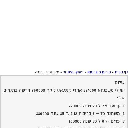
שלום
יש לי משכנתא 234000 אחרי קנס.אני לוקח 650000 חדשה בתנאים
אלו:
1. קבועה 2.9 ל 20 שנה 220000
2. משתנה כל – 7 בריבית 2.13 .ל 35 שנה 330000
3. פרים -0.9 ל 30 שנה 100000
האם התמליל נכון וכדאי הוא שיש מקום לשיפור.
אני צריך לסגור השבוע.תודה מראש
21-06-2010 10:57:00
פליקס סנדל
מצטער שבאיחור
ובתקווה שרלוונטי
עדיין:
ריביות טובות, החלוקה אינה ברורה לי, בין היתר כחסרים פטים
נוספים הן של העסקה והן האישיים של המשפחה.
לטעמי ניתן להגדיל את משקלו הסגולי של מסלול פריימי על חשבון