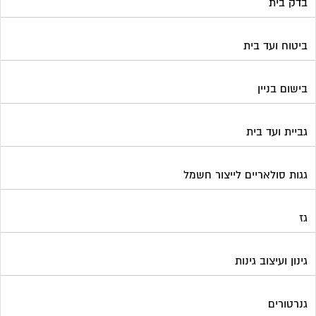
גז
גינון ועיצוב גינות
גנרטורים
דלתות כניסה לבניין
דפיברילטור
הדברה
הנדימן