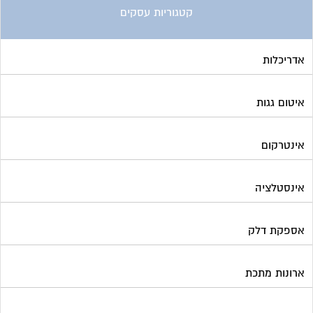
אינסטלציה
אספקת דלק
ארונות מתכת
בדק בית
ביטוח ועד בית
בישום בניין
גביית ועד בית
גגות סולאריים לייצור חשמל