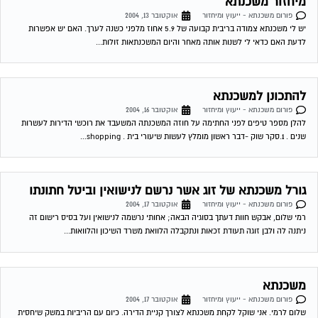
גורל משכנתא של זוג אשר נרשם לנישואין וביטל חתונתו
פורום משכנתא - ייעוץ ומיחזור
אוקטובר 17, 2004
רמי שלום, אבקש חוות דעתך בסוגיה הבאה; אחותי נרשמה לנישואין ועל בסיס רישום זה
ניתנה לה ולבן זוגה תעודת זכאות ונתקבלה הלוואת משרד השיכון והלוואות...
משכנתא
פורום משכנתא - ייעוץ ומיחזור
אוקטובר 17, 2004
שלום לרמי. אני שוקל לקחת משכנתא לצורך קניית הדירה. כיום עם הריביות במשק שיחסית
אינן גבוהות איני בטוח איזה סוג של משכנתא לקחת. ידוע לי...
גרירת משכנתא – מכתב כוונות מהבנק
פורום משכנתא - ייעוץ ומיחזור
אוקטובר 28, 2004
אנו רוכשים דירה מאדם שיש לו משכנתא על הנכס אותו אנו מעויניים לקנות, (מישכן את הבית
גם לטובת הנכס החדש שאותו מתכוון לקנות). גובה סכום...