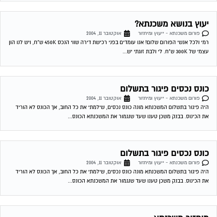
כונס נכסים פיגור בתשלום
פורום משכנתא - ייעוץ ומיחזור
אוקטובר 11, 2004
היה פיגור בתשלום המשכנתא מונה כונס נכסים, שילמתי את כל החוב, אך הכונס לא הוריד
את הכינוס. בבנק משכן טענו שעד שנגמור את המשכנתא הכונס...
מיחזור משכנתא
פורום משכנתא - ייעוץ ומיחזור
אוקטובר 13, 2004
יש לי משכנתא צמודה בריבית קבועה של 5.9 אחוז מלפני כשנה לערך. האם יש אפשרות
לדעת האם כדאי לי לשנות אותה מאחר והיום המשכנתאות זולות...
להתכונן למשכנתא
פורום משכנתא - ייעוץ ומיחזור
אוקטובר 16, 2004
להלן מספר טיפים לפני החתימה על חוזה המשכנתה המשעבד את רוכשי הדירות לעשרות
שנים . 1.סקר שוק -דבר ראשון מומלץ לעשות שיעורי בית . shopping...