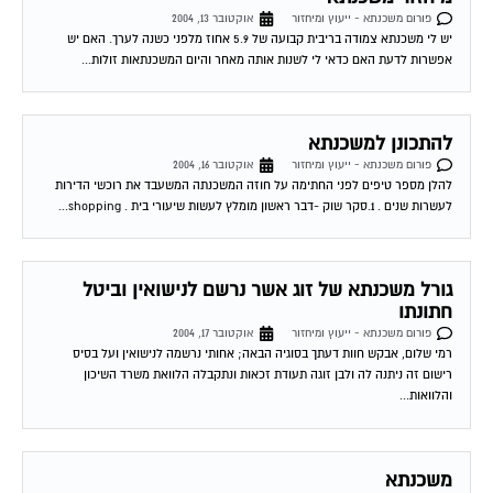
פורום משכנתא - ייעוץ ומיחזור
אוקטובר 13, 2004
יש לי משכנתא צמודה בריבית קבועה של 5.9 אחוז מלפני כשנה לערך. האם יש
אפשרות לדעת האם כדאי לי לשנות אותה מאחר והיום המשכנתאות זולות...
להתכונן למשכנתא
פורום משכנתא - ייעוץ ומיחזור
אוקטובר 16, 2004
להלן מספר טיפים לפני החתימה על חוזה המשכנתה המשעבד את רוכשי הדירות
לעשרות שנים . 1.סקר שוק -דבר ראשון מומלץ לעשות שיעורי בית . shopping...
גורל משכנתא של זוג אשר נרשם לנישואין וביטל
חתונתו
פורום משכנתא - ייעוץ ומיחזור
אוקטובר 17, 2004
רמי שלום, אבקש חוות דעתך בסוגיה הבאה; אחותי נרשמה לנישואין ועל בסיס
רישום זה ניתנה לה ולבן זוגה תעודת זכאות ונתקבלה הלוואת משרד השיכון
והלוואות...
משכנתא