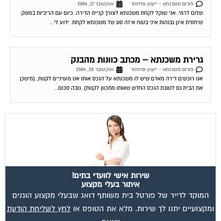
פורום משכנתא - ייעוץ ומיחזור
אוקטובר 17, 2004
שלום לרמי. אני שוקל לקחת משכנתא לצורך קניית הדירה. כיום עם הריביות במשק
שיחסית אינן גבוהות איני בטוח איזה סוג של משכנתא לקחת. ידוע לי...
גרירת משכנתא – מכתב כוונות מהבנק
פורום משכנתא - ייעוץ ומיחזור
אוקטובר 28, 2004
אנו רוכשים דירה מאדם שיש לו משכנתא על הנכס אותו אנו מעויניים לקנות, (מישכן
את הבית גם לטובת הנכס החדש שאותו מתכוון לקנות). גובה סכום...
שירות אישי לוועדי בתים!
איתור בעלי מקצוע
המוקד לדייר של פורטל בית משותף דואג שבעלי מקצוע הוגנים
ומקצועיים יתנו לך שירות. מלא את הטופס או
לחץ לשליחת הודעת