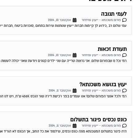
לעמי תגובה
פורום משכנתא - ייעוץ ומיחזור
אוקטובר 10, 2004
עמי שלום רב ,כידוע לך קיימות חברות ייעוץ שנותנות שירות בתחום ,סוכניות ביטוח ,חברות ייע
תעודת זכאות
פורום משכנתא - ייעוץ ומיחזור
אוקטובר 10, 2004
רמי וכל מ שבפורום שלום. אני גרושה טרייה עם שני ילדים קטנים ויודעת שאני יכולה לעשות 
יעוץ בנושא משכנתא?
פורום משכנתא - ייעוץ ומיחזור
אוקטובר 11, 2004
רמי ולכל אנשי הפורום שלום! אנו עומדים בפני רכישת דירה שווי הנכס 450K ש"ח, ויש לנו הון עצמי של 300K ש"ח. לי ולבת זוגתי יש...
כונס נכסים פיגור בתשלום
פורום משכנתא - ייעוץ ומיחזור
אוקטובר 11, 2004
היה פיגור בתשלום המשכנתא מונה כונס נכסים, שילמתי את כל החוב, אך הכונס לא הוריד את