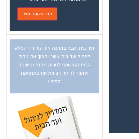
ועד בית, קבל במתנה את המדריך המלא
לניהול ועד בית אשר יהפוך את ניהול
הבית המשותף לחוויה מהנה ופשוטה
ויחסוך לך זמן רב ועלויות בתחזוקת
הבניין!