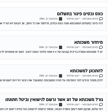
כונס נכסים פיגור בתשלום
פורום משכנתא - ייעוץ ומיחזור
אוקטובר 11, 2004
היה פיגור בתשלום המשכנתא מונה כונס נכסים, שילמתי את כל החוב, אך הכונס לא הוריד את
מיחזור משכנתא
פורום משכנתא - ייעוץ ומיחזור
אוקטובר 13, 2004
יש לי משכנתא צמודה בריבית קבועה של 5.9 אחוז מלפני כשנה לערך. האם יש אפשרות לדעת האם כדאי לי לשנות אותה מאחר והיום המשכנתאות זולות...
להתכונן למשכנתא
פורום משכנתא - ייעוץ ומיחזור
אוקטובר 16, 2004
להלן מספר טיפים לפני החתימה על חוזה המשכנתה המשעבד את רוכשי הדירות לעשרות שנים . 1.סקר שוק -דבר ראשון מומלץ לעשות שיעורי בית . ping
גורל משכנתא של זוג אשר נרשם לנישואין וביטל חתונתו
פורום משכנתא - ייעוץ ומיחזור
אוקטובר 17, 2004
רמי שלום, אבקש חוות דעתך בסוגיה הבאה; אחותי נרשמה לנישואין ועל בסיס רישום זה ניתנה