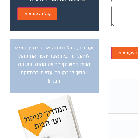
ועד בית, קבל במתנה את המדריך המלא
לניהול ועד בית אשר יהפוך את ניהול
הבית המשותף לחוויה מהנה ופשוטה
ויחסוך לך זמן רב ועלויות בתחזוקת
הבניין!