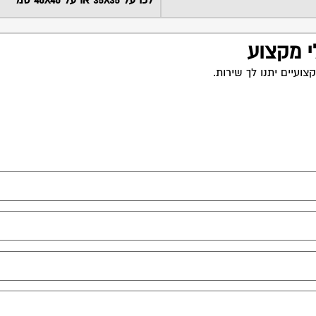
לכו על 35X35 או על 40X40 סמ
י מקצוע
ועיים יתנו לך שירות.