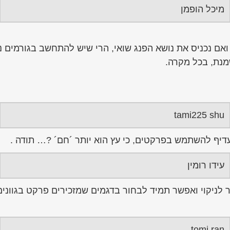
מיכל הופמן
 ואם נכניס את נושא הפנג שואי, הרי שיש להתחשב בגורמים
מנת, בכל מקרה.
tami225 shu
עדיף להשתמש בפרקטים, כי עץ הוא יותר ´חם´ ?… תודה .
עידו רומין
תר לניקוי ואפשר תמיד לבחור בדגמים שמזכירים פרקט בגווני
tomi ran