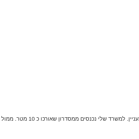
ון שאורכו כ 10 מטר. ממול דלת הכניסה יש חלון הפונה דרומה....