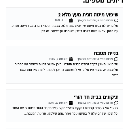
שיפוץ מיטה זוגית מעץ מלא 2
פורום פנאי ועשה זאת בעצמך
יוני 6, 2021
שלום, יש לנו בבית מיטת עץ זוגית מעץ מלא. צבעה הנוכחי דובדבן.גב המיטה נשחק
עם הזמן וצבענו אותו בלכה בנסיון לשפרה אך לצערי זה רק...
בניית מטבח
פורום פנאי ועשה זאת בעצמך
אוגוסט 2, 2004
שלום אני מעונין לקבל טיפים בבנית מטבח 1.היכן אפשר לקנות ולחתוך עץ במחיר
זול 2.באיזה מוצרי פירזול כדאי להשתמש 3.היכן לקנות דלתות לארונות האם
כדאי...
תיקונים בבית חד הורי
פורום פנאי ועשה זאת בעצמך
אוגוסט 10, 2004
לצערי אני לעיתים קרובות נזקקת לבעלי מקצוע שבמקרה הטוב פשטו לי את העור
וכל תיקון שלהם עלה לי בתיקון נוסף אחר שהם קילקלו. ארונות המטבח...