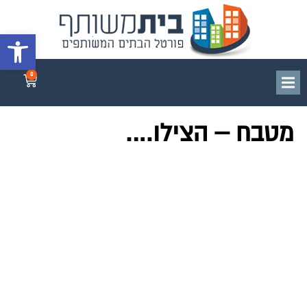
פתח סרגל 
0
מטבח – הצילו….