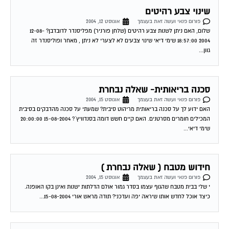
שינוי צבע רהיטים
פורום פנאי ועשה זאת בעצמך
אוגוסט 12, 2004
שלום, האם ניתן לשנות צבע רהיטים (שלחן פורניר) מפליסנדר לדובדבן? 12-08-
2004 18:57:00 שימי דיאי שינוי צבעים לא לצערי לא ניתן , מאחר ופוליסנדר זה
גוון...
סכנה בריאותית- שאלה נבחרת
פורום פנאי ועשה זאת בעצמך
אוגוסט 15, 2004
האם ידוע לך על סכנה בריאותית מריהוט סיבית? שמעתי על סכנה מהדבקים בסיבית
המכילים חומרים מסרטנים. האם קיים חשש דומה בסנדוויץ´? 15-08-2004 20:00:00
שימי דיאי...
חידוש מטבח ( שאלה נבחרת )
פורום פנאי ועשה זאת בעצמך
אוגוסט 15, 2004
י שלי בבית מטבח שהגוף עצמו בסדר גמור אולם הדלתות ישנות ואינן בקו האופנה.
כיצד אוכל לחדש אותו שיראה יפה ועדכני? תודה מראש אורי 15-08-2004...
בניית מיטת נוער מעץ