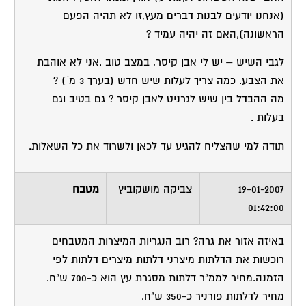
(אנחנו יודעים לבנות דברים מעץ,זו לא תהיה הפעם
הראשונה),האם זה יהיה עמיד ?
לגבי השיש – יש לי אבן קיסר, במצב טוב .אני לא אוהבת
את הצבע. כמה צריך לעלות שיש חדש (בערך 3 מ´) ?
מה ההבדל בין שיש לגרניט לאבן קיסר ? גם בטיב וגם
בעלות .
תודה למי שהצליח להגיע עד לכאן ולשרוד את כל השאלות.
19-01-2007
צביקה מושקוביץ
מטבח
01:42:00
באיזה אזור את גרה? רוב הנגריות המיצרות המטבחים
רוכשות את הדלתות מיצרני דלתות מיצרים דלתות לפי
הזמנה.מחיר לממ"ר דלתות מסגרת עץ הוא כ-700 ש"ח.
מחיר לדלתות פורניר כ-350 ש"ח.
עץ אורן לא מומלץ לבנית דלתות.