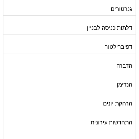
גנרטורים
דלתות כניסה לבניין
דפיברילטור
הדברה
הנדימן
הרחקת יונים
התחדשות עירונית
חברות ניהול בתים משותפים