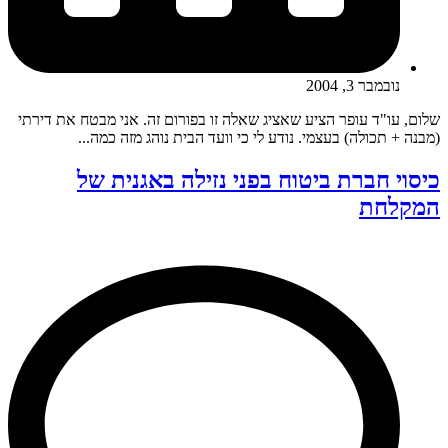
נובמבר 3, 2004
שלום, עו"ד עופר הציע שאציג שאלה זו בפורום זה. אני מבטח את דירתי
(מבנה + תכולה) בעצמי. נודע לי כי וועד הבית נוהג מזה כמה...
כיסוי חברת ביטוח בפני נזילה באגנית של
המקלחת