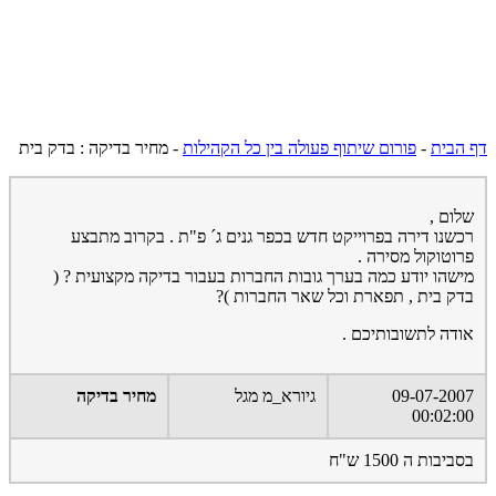
דף הבית
-
פורום שיתוף פעולה בין כל הקהילות
-
מחיר בדיקה : בדק בית
שלום ,
רכשנו דירה בפרוייקט חדש בכפר גנים ג´ פ"ת . בקרוב מתבצע
פרוטוקול מסירה .
מישהו יודע כמה בערך גובות החברות בעבור בדיקה מקצועית ? (
בדק בית , תפארת וכל שאר החברות )?
אודה לתשובותיכם .
09-07-2007
גיורא_מ מגל
מחיר בדיקה
00:02:00
בסביבות ה 1500 ש"ח