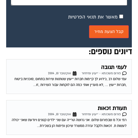
מאשר את תנאי הפרטיות
דיונים נוספים:
לעמי תגובה
פורום משכנתא - ייעוץ ומיחזור
אוקטובר 10, 2004
עמי שלום רב ,כידוע לך קיימות חברות ייעוץ שנותנות שירות בתחום ,סוכניות ביטוח
,חברות ייעוץ … ,לא מעניין אותי כמה הם לוקחות עבור השירות ,זו...
תעודת זכאות
פורום משכנתא - ייעוץ ומיחזור
אוקטובר 10, 2004
רמי וכל מ שבפורום שלום. אני גרושה טרייה עם שני ילדים קטנים ויודעת שאני יכולה
לעשות ת. זכאות ולקבל עזרה ממשרד שיכון ופיתוח הן בשכירת...