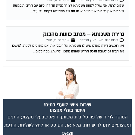
שלום לרמי. אני שוקל לקחת משכנתא לצורך קניית הדירה. כיום עם הריביות במשק
שיחסית אינן גבוהות איני בטוח איזה סוג של משכנתא לקחת. ידוע לי...
גרירת משכנתא – מכתב כוונות מהבנק
פורום משכנתא - ייעוץ ומיחזור
אוקטובר 28, 2004
אנו רוכשים דירה מאדם שיש לו משכנתא על הנכס אותו אנו מעויניים לקנות, (מישכן
את הבית גם לטובת הנכס החדש שאותו מתכוון לקנות). גובה סכום...
שירות אישי לוועדי בתים!
איתור בעלי מקצוע
המוקד לדייר של פורטל בית משותף דואג שבעלי מקצוע הוגנים
ומקצועיים יתנו לך שירות. מלא את הטופס או
לחץ לשליחת הודעת
ווצאפ