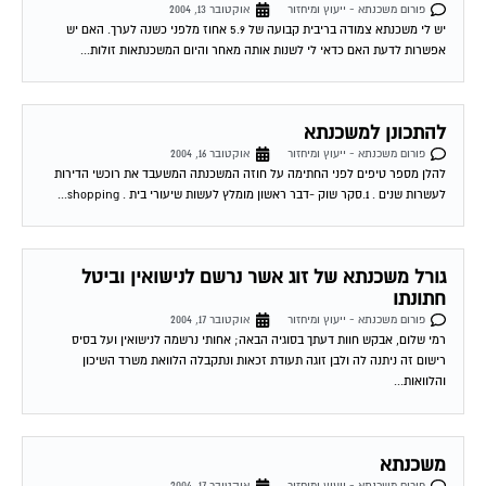
פורום משכנתא - ייעוץ ומיחזור
אוקטובר 13, 2004
יש לי משכנתא צמודה בריבית קבועה של 5.9 אחוז מלפני כשנה לערך. האם יש
אפשרות לדעת האם כדאי לי לשנות אותה מאחר והיום המשכנתאות זולות...
להתכונן למשכנתא
פורום משכנתא - ייעוץ ומיחזור
אוקטובר 16, 2004
להלן מספר טיפים לפני החתימה על חוזה המשכנתה המשעבד את רוכשי הדירות
לעשרות שנים . 1.סקר שוק -דבר ראשון מומלץ לעשות שיעורי בית . shopping...
גורל משכנתא של זוג אשר נרשם לנישואין וביטל
חתונתו
פורום משכנתא - ייעוץ ומיחזור
אוקטובר 17, 2004
רמי שלום, אבקש חוות דעתך בסוגיה הבאה; אחותי נרשמה לנישואין ועל בסיס
רישום זה ניתנה לה ולבן זוגה תעודת זכאות ונתקבלה הלוואת משרד השיכון
והלוואות...
משכנתא
פורום משכנתא - ייעוץ ומיחזור
אוקטובר 17, 2004