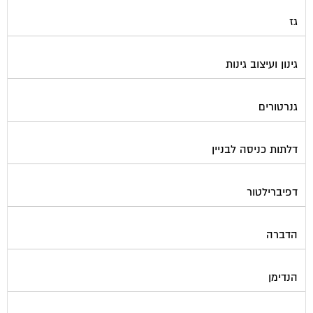
התחדשות עירונית
חברות ניהול בתים משותפים
חברות ניקיון בתים משותפים
חיטוי מאגרי מים
חשמל
טפסים וחתימות דיגיטליות
כיבוי אש