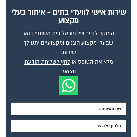
מאשר את תנאי הפרטיות
דיונים נוספים:
לעמי תגובה
פורום משכנתא - ייעוץ ומיחזור
אוקטובר 10, 2004
עמי שלום רב ,כידוע לך קיימות חברות ייעוץ שנותנות שירות בתחום ,סוכניות ביטוח
,חברות ייעוץ … ,לא מעניין אותי כמה הם לוקחות עבור השירות ,זו...