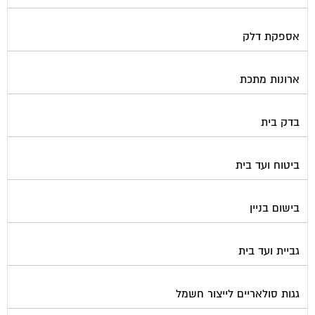
גז
גינון ועיצוב גינות
גנרטורים
דלתות כניסה לבניין
דפיברילטור
הדברה
הנדימן
הרחקת יונים