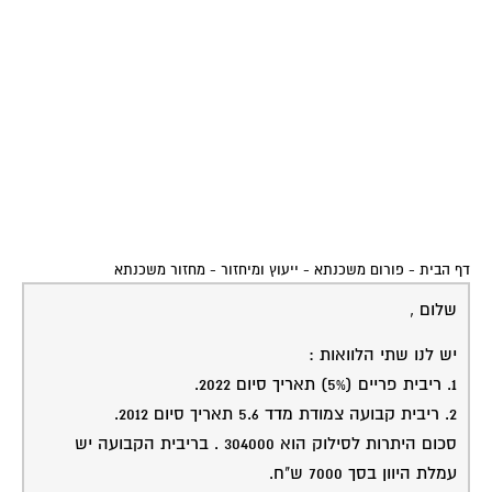
אחר ברבית קבועה 3.9% לתקופה של 10 שנים.
איך אני יודע לחשב כמה כסף אחסוך בדרך זו ?
תודה.
27-09-2005
רמי טוטאי
תגובה
11:32:00
ראשית ,פנה לבנק משכנתאות שלך ובקש פירוט מדויק :
לכל הלוואה פירוט מדויק :
סכום ההלוואה לסילוק ללא עמלת פירעון ,גובה עמלת
הפירעון ,תאריך סיום ההלוואות ,החזר חודשי לכל הלוואה .
פנה אליי לאחר מכן בפקס 09/8877543 ,כולל מספר טלפון
ואבצע לך בדיקת כדאיות ,חינם .
בהצלחה.