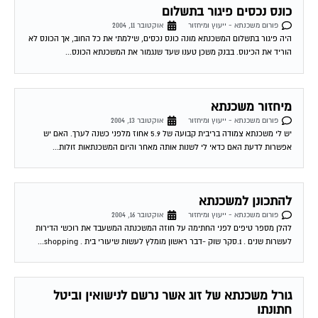
רמי שלום, אבקש חוות דעתך בסוגיה הבאה; אחותי נרשמה לנישואין ועל בסיס
רישום זה ניתנה לה ולבן זוגה תעודת זכאות ונתקבלה הלוואת משרד השיכון
והלוואות...
משכנתא
פורום משכנתא - ייעוץ ומיחזור
אוקטובר 17, 2004
שלום לרמי. אני שוקל לקחת משכנתא לצורך קניית הדירה. כיום עם הריביות במשק
שיחסית אינן גבוהות איני בטוח איזה סוג של משכנתא לקחת. ידוע לי...
גרירת משכנתא – מכתב כוונות מהבנק
פורום משכנתא - ייעוץ ומיחזור
אוקטובר 28, 2004
אנו רוכשים דירה מאדם שיש לו משכנתא על הנכס אותו אנו מעויניים לקנות, (מישכן
את הבית גם לטובת הנכס החדש שאותו מתכוון לקנות). גובה סכום...