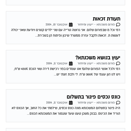
פורום משכנתא - ייעוץ ומיחזור
אוקטובר 11, 2004
היה פיגור בתשלום המשכנתא מונה כונס נכסים, שילמתי את כל החוב, אך הכונס לא
הוריד את הכינוס. בבנק משכן טענו שעד שנגמור את המשכנתא הכונס...
מיחזור משכנתא
פורום משכנתא - ייעוץ ומיחזור
אוקטובר 13, 2004
יש לי משכנתא צמודה בריבית קבועה של 5.9 אחוז מלפני כשנה לערך. האם יש
אפשרות לדעת האם כדאי לי לשנות אותה מאחר והיום המשכנתאות זולות...
להתכונן למשכנתא
פורום משכנתא - ייעוץ ומיחזור
אוקטובר 16, 2004
להלן מספר טיפים לפני החתימה על חוזה המשכנתה המשעבד את רוכשי הדירות
לעשרות שנים . 1.סקר שוק -דבר ראשון מומלץ לעשות שיעורי בית . shopping...
גורל משכנתא של זוג אשר נרשם לנישואין וביטל
חתונתו
פורום משכנתא - ייעוץ ומיחזור
אוקטובר 17, 2004