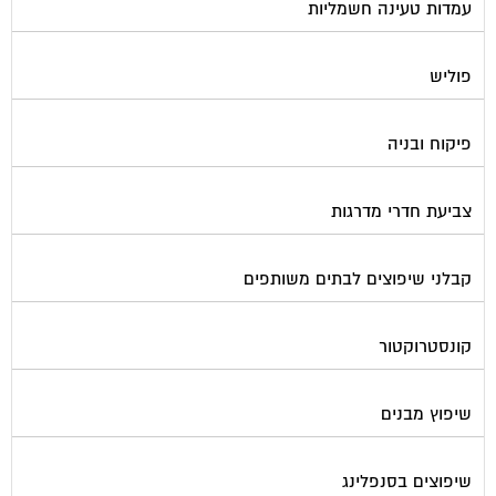
שערים ומחסומים
תיבות דואר
פורטל בית משותף
תנאי שימוש ומדיניות פרטיות
בית
מגזינים מקצועיים
אינדקס נותני שירותים לוועד הבית
קבוצת הפייסבוק
פרסום באתר
תקנון החנות
הצהרת נגישות
צור קשר