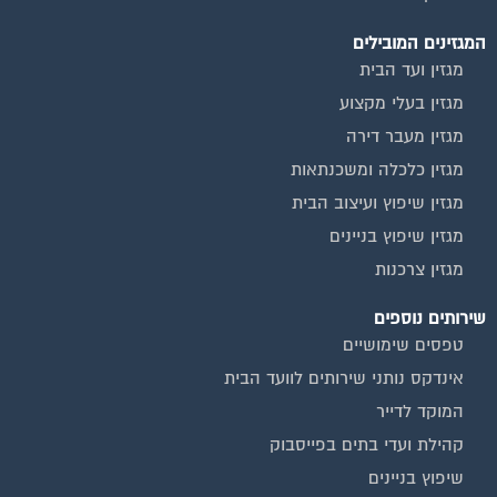
שירות בעלי מקצוע
אינדקס נותני שירותים לוועד הבית
איטום גגות
ביטוח ועד בית
חיטוי מאגרי מים
כיבוי אש
מערכות סולאריות
משאבות מים
חברות ניקיון בתים משותפים
צביעת חדרי מדרגות
שיפוץ מבנים
ועד בית, קבל במתנה את המדריך המלא לניהול ועד בית אשר
יהפוך את ניהול הבית המשותף לחוויה מהנה ופשוטה ויחסוך לך זמן
רב ועלויות בתחזוקת הבניין!