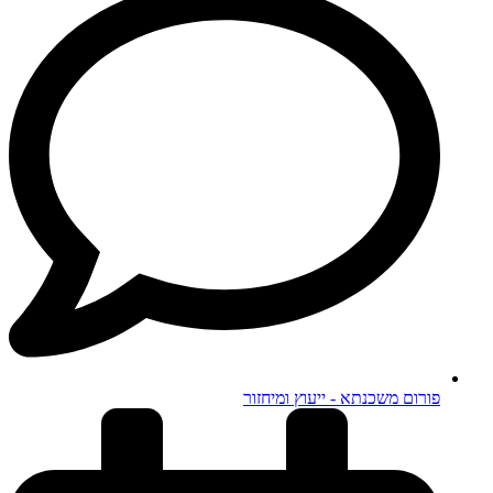
פורום משכנתא - ייעוץ ומיחזור