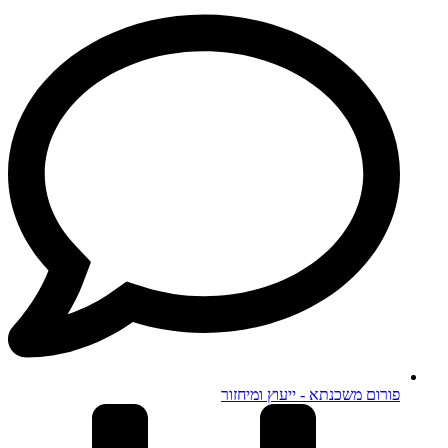
פורום משכנתא - ייעוץ ומיחזור