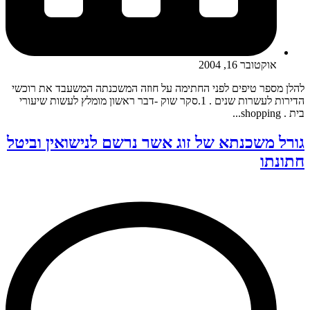
אוקטובר 16, 2004
להלן מספר טיפים לפני החתימה על חוזה המשכנתה המשעבד את רוכשי
הדירות לעשרות שנים . 1.סקר שוק -דבר ראשון מומלץ לעשות שיעורי
בית . shopping...
גורל משכנתא של זוג אשר נרשם לנישואין וביטל
חתונתו