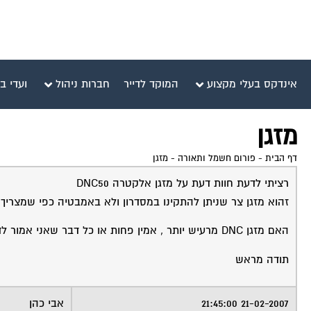
אינדקס בעלי מקצוע
המוקד לדייר
חברות ניהול
ועדי ב
מזגן
דף הבית
-
פורום חשמל ותאורה
-
מזגן
רציתי לדעת חוות דעת על מזגן אלקטרה DNC50
זהוא מזגן צר שניתן להתקינו במסדרון ולא באמבטיה כפי שמצריך להתקין מזגן V 50
האם מזגן DNC מרעיש יותר , אמין פחות או כל דבר שאני אמור לדעת
תודה מראש
21-02-2007 21:45:00
אבי כהן