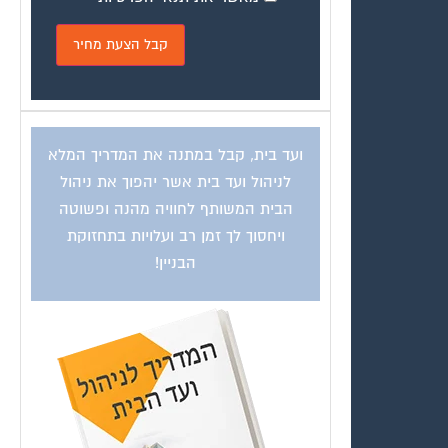
ועד בית, קבל במתנה את המדריך המלא
לניהול ועד בית אשר יהפוך את ניהול
הבית המשותף לחוויה מהנה ופשוטה
ויחסוך לך זמן רב ועלויות בתחזוקת
הבניין!