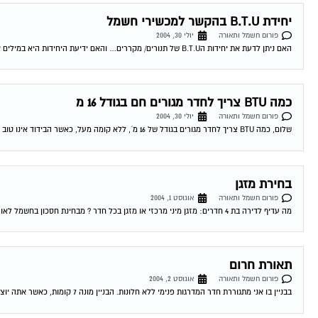
יחידת B.T.U בהקשר למכשירי חשמל
פורום חשמל ותאורה
יולי 30, 2004
האם ניתן לדעת את יחידות הB.T.U של תנורים/ מקררים… והאם ידיעת היחידות היא במילים אחרות לדעת מה פליטת החום לאוויר של מכשיר מסויים? 03-08-2004 03:07:00...
כמה BTU צריך לחדר מגורים חם בגודל 16 מ
פורום חשמל ותאורה
יולי 30, 2004
שלום, כמה BTU צריך לחדר מגורים בגודל של 16 מ´, ללא קומה מעל, כאשר הבידוד אינו טוב (בית ישן). מדובר בחדר חם מאד שיש בו...
בחירת מזגן
פורום חשמל ותאורה
אוגוסט 1, 2004
מה עדיף לדירה בת 4 חדרים: מזגן מיני מרכזי או מזגן בכל חדר ? מבחינת חסכון בחשמל לאורך זמן. 03-08-2004 03:08:00 דורון טרייביש לדירת 4...
תאורת חרום
פורום חשמל ותאורה
אוגוסט 2, 2004
בבניין בו אני מתגוררת חדר המדרגות פנימי ללא חלונות. הבניין מונה 7 קומות, כאשר אתה יוצא מהמעלית עליך לפתוח את האור כדיי לראות משהו, ברצוננו...