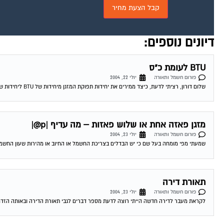
דיונים נוספים:
BTU לעומת כ"ס
פורום חשמל ותאורה
יולי 22, 2004
שלום דורון, רציתי לדעת, כיצד ממירים את יחידות תפוקת המזגן מיחידות של BTU ליחידות של כ"ס ? יותר ויותר מפרסמים היום את הנושא של BTU,...
מזגן פאזה אחת או שלוש פאזות – מה עדיף |p@|
פורום חשמל ותאורה
יולי 23, 2004
שמעתי מפי מומחה בעל שם כי יש הבדלים בצריכת החשמל או החיוב או מהירות שעון החשמל בי
תאורת דירה
פורום חשמל ותאורה
יולי 23, 2004
לקראת מעבר לדירה חדשה הייתי רוצה לדעת מספר דברים לגבי תאורת הדירה ובאותה הזדמנו