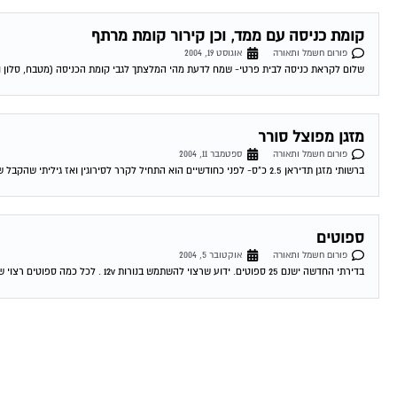
קומת כניסה עם ממד, וכן קירור קומת מרתף
פורום חשמל ותאורה
אוגוסט 19, 2004
שלום לקראת כניסה לבית פרטי- שמח לדעת מהי המלצתך לגבי קומת הכניסה (מטבח, סלון ו
מזגן מפוצל סורר
פורום חשמל ותאורה
ספטמבר 11, 2004
ברשותי מזגן תדיראן 2.5 כ"ס- לפני כחודשיים הוא התחיל לקרר לסירוגין ואז גיליתי שהקבל שלו ממש הרוס ועשה קצרים- קניתי קבל חדש והכל היה בסדר...
ספוטים
פורום חשמל ותאורה
אוקטובר 5, 2004
בדירתי החדשה ישנם 25 ספוטים. ידוע שרצוי להשתמש בנורות 12v . לכל כמה ספוטים רצוי שנאי 220.: 12 ? 07-10-2004 20:24:00 דורון טרייביש כמה שנאים...