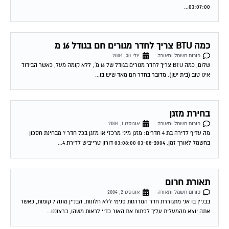
כמה BTU צריך לחדר מגורים חם בגודל 16 מ
פורום חשמל ותאורה
יולי 30, 2004
שלום, כמה BTU צריך לחדר מגורים בגודל של 16 מ´, ללא קומה מעל, כאשר הבידוד
אינו טוב (בית ישן). מדובר בחדר חם מאד שיש בו...
בחירת מזגן
פורום חשמל ותאורה
אוגוסט 1, 2004
מה עדיף לדירה בת 4 חדרים: מזגן מיני מרכזי או מזגן בכל חדר ? מבחינת חסכון
בחשמל לאורך זמן. 03-08-2004 03:08:00 דורון טרייביש לדירת 4...
תאורת חרום
פורום חשמל ותאורה
אוגוסט 2, 2004
בבניין בו אני מתגוררת חדר המדרגות פנימי ללא חלונות. הבניין מונה 7 קומות, כאשר
אתה יוצא מהמעלית עליך לפתוח את האור כדיי לראות משהו, ברצוננו...