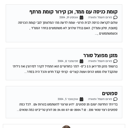
קומת כניסה עם ממד, וכן קירור קומת מרתף
פורום חשמל ותאורה
אוגוסט 19, 2004
שלום לקראת כניסה לבית פרטי- שמח לדעת מהי המלצתך לגבי קומת הכניסה
(מטבח, סלון וממ"ד). האם בגלל שלרוב לא משתמשים בחדר הממ"ד ,
וכשמשתמשים ,...
מזגן מפוצל סורר
פורום חשמל ותאורה
ספטמבר 11, 2004
ברשותי מזגן תדיראן 2.5 כ"ס- לפני כחודשיים הוא התחיל לקרר לסירוגין ואז גיליתי
שהקבל שלו ממש הרוס ועשה קצרים- קניתי קבל חדש והכל היה בסדר...
ספוטים
פורום חשמל ותאורה
אוקטובר 5, 2004
בדירתי החדשה ישנם 25 ספוטים. ידוע שרצוי להשתמש בנורות 12v . לכל כמה
ספוטים רצוי שנאי 220.: 12 ? 07-10-2004 20:24:00 דורון טרייביש כמה שנאים...