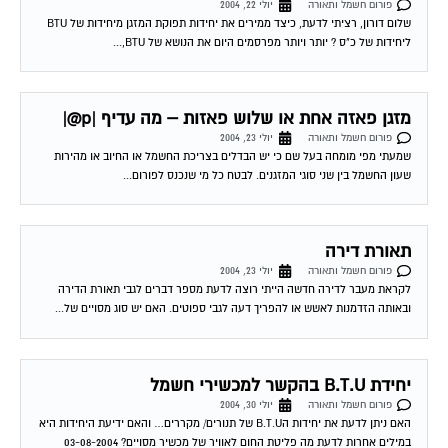
שלום דורון, רציתי לדעת, כיצד ממירים את יחידות תפוקת המזגן מיחידות של BTU
ליחידות של כ"ס ? יותר ויותר מפרסמים היום את הנושא של BTU,...
מזגן פאזה אחת או שלוש פאזות – מה עדיף |p@|
פורום חשמל ותאורה
יולי 23, 2004
שמעתי מפי מומחה בעל שם כי יש הבדלים בצריכת החשמל או החיוב או מהירות
שעון החשמל בין שני סוגי המזגנים. לבטח כל מי שנכנס לפורום...
תאורת דירה
פורום חשמל ותאורה
יולי 23, 2004
לקראת מעבר לדירה חדשה הייתי רוצה לדעת מספר דברים לגבי תאורת הדירה
ובאותה הזדמנות לאשש או להפריך דעה לגבי ספוטים. האם יש סוג מסויים של...
יחידת B.T.U בהקשר למכשירי חשמל
פורום חשמל ותאורה
יולי 30, 2004
האם ניתן לדעת את יחידות הB.T.U של תנורים/ מקררים… והאם ידיעת היחידות היא
במילים אחרות לדעת מה פליטת החום לאוויר של מכשיר מסויים? 03-08-2004
03:07:00...