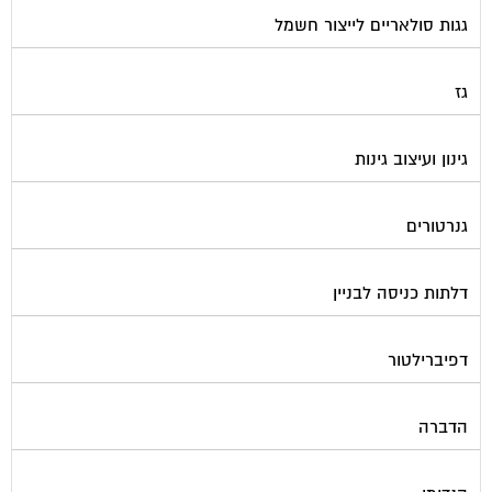
גגות סולאריים לייצור חשמל
גז
גינון ועיצוב גינות
גנרטורים
דלתות כניסה לבניין
דפיברילטור
הדברה
הנדימן