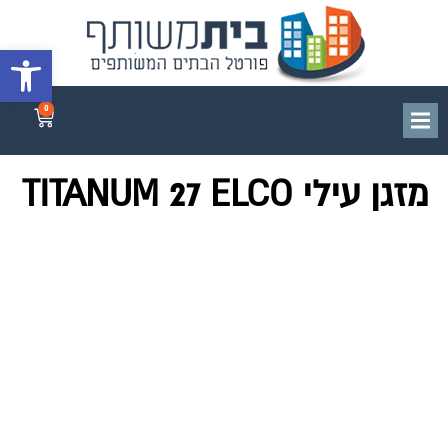
פתח סרגל 
0
מזגן עילי TITANUM 27 ELCO