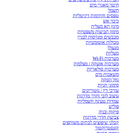
חיטוי מאגרי מים
חשמל
טפסים וחתימות דיגיטליות
כיבוי אש
מיגון תא מעלית
מימון תביעות משפטיות
מכבשים ומגרסות לבניין
מכולות אוטומטיות
מנעולן
מעליות
מערכות Wi-Fi
מערכות אזעקה / מצלמות
מערכות סולאריות
משאבות מים
נוזל הסקה
סימוני חניות
עורכי דין / נוטוריונים
עיצוב לובי וחדר מדרגות
עמדות טעינה חשמליות
פוליש
פיקוח ובניה
צביעת חדרי מדרגות
קבלני שיפוצים לבתים משותפים
קונסטרוקטור