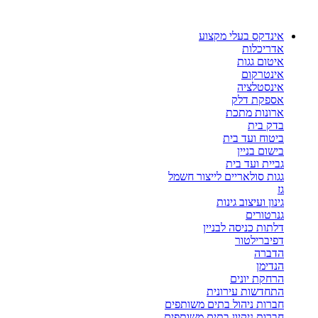
דלג
לתוכן
אינדקס בעלי מקצוע
אדריכלות
איטום גגות
אינטרקום
אינסטלציה
אספקת דלק
ארונות מתכת
בדק בית
ביטוח ועד בית
בישום בניין
גביית ועד בית
גגות סולאריים לייצור חשמל
גז
גינון ועיצוב גינות
גנרטורים
דלתות כניסה לבניין
דפיברילטור
הדברה
הנדימן
הרחקת יונים
התחדשות עירונית
חברות ניהול בתים משותפים
חברות ניקיון בתים משותפים