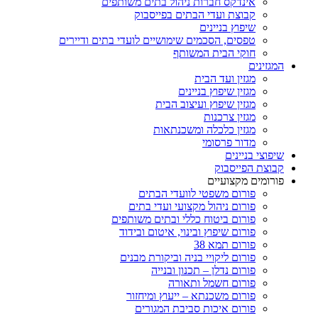
אינדקס חברות ניהול בתים משותפים
קבוצת ועדי הבתים בפייסבוק
שיפוץ בניינים
טפסים, הסכמים שימושיים לועדי בתים ודיירים
חוקי הבית המשותף
המגזינים
מגזין ועד הבית
מגזין שיפוץ בניינים
מגזין שיפוץ ועיצוב הבית
מגזין צרכנות
מגזין כלכלה ומשכנתאות
מדור פרסומי
שיפוצי בניינים
קבוצת הפייסבוק
פורומים מקצועיים
פורום משפטי לוועדי הבתים
פורום ניהול מקצועי ועדי בתים
פורום ביטוח כללי ובתים משותפים
פורום שיפוץ ובינוי, איטום ובידוד
פורום תמא 38
פורום ליקויי בניה וביקורת מבנים
פורום נדלן – תכנון ובנייה
פורום חשמל ותאורה
פורום משכנתא – ייעוץ ומיחזור
פורום איכות סביבת המגורים