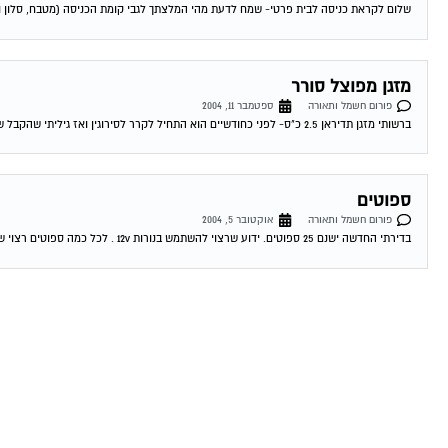
שלום לקראת כניסה לבית פרטי- שמח לדעת מהי המלצתך לגבי קומת הכניסה (מטבח, סלון ו
מזגן מפוצל סורר
פורום חשמל ותאורה
ספטמבר 11, 2004
ברשותי מזגן תדיראן 2.5 כ"ס- לפני כחודשיים הוא התחיל לקרר לסירוגין ואז גיליתי שהקבל שלו ממש הרוס ועשה קצרים- קניתי קבל חדש והכל היה בסדר...
ספוטים
פורום חשמל ותאורה
אוקטובר 5, 2004
בדירתי החדשה ישנם 25 ספוטים. ידוע שרצוי להשתמש בנורות 12v . לכל כמה ספוטים רצוי שנאי 220.: 12 ? 07-10-2004 20:24:00 דורון טרייביש כמה שנאים...