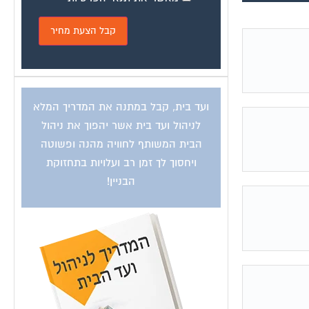
ועד בית, קבל במתנה את המדריך המלא
לניהול ועד בית אשר יהפוך את ניהול
הבית המשותף לחוויה מהנה ופשוטה
ויחסוך לך זמן רב ועלויות בתחזוקת
הבניין!