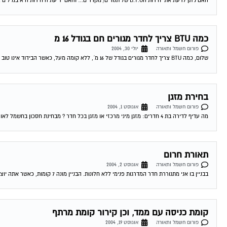
האם ניתן לדעת את יחידות הB.T.U של תנורים/ מקררים… והאם ידיעת היחידות היא במילים אחרות לדעת מה פליטת החום לאוויר של מכשיר מסויים? 03-08-2004 03:07:00...
כמה BTU צריך לחדר מגורים חם בגודל 16 מ
פורום חשמל ותאורה
יולי 30, 2004
שלום, כמה BTU צריך לחדר מגורים בגודל של 16 מ´, ללא קומה מעל, כאשר הבידוד אינו טוב (בית ישן). מדובר בחדר חם מאד שיש בו...
בחירת מזגן
פורום חשמל ותאורה
אוגוסט 1, 2004
מה עדיף לדירה בת 4 חדרים: מזגן מיני מרכזי או מזגן בכל חדר ? מבחינת חסכון בחשמל לאורך זמן. 03-08-2004 03:08:00 דורון טרייביש לדירת 4...
תאורת חרום
פורום חשמל ותאורה
אוגוסט 2, 2004
בבניין בו אני מתגוררת חדר המדרגות פנימי ללא חלונות. הבניין מונה 7 קומות, כאשר אתה יוצא מהמעלית עליך לפתוח את האור כדיי לראות משהו, ברצוננו...
קומת כניסה עם ממד, וכן קירור קומת מרתף
פורום חשמל ותאורה
אוגוסט 19, 2004