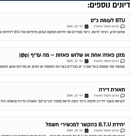
דיונים נוספים:
BTU לעומת כ"ס
פורום חשמל ותאורה
יולי 22, 2004
שלום דורון, רציתי לדעת, כיצד ממירים את יחידות תפוקת המזגן מיחידות של BTU ליחידות של כ"ס ? יותר ויותר מפרסמים היום את הנושא של BTU,...
מזגן פאזה אחת או שלוש פאזות – מה עדיף |p@|
פורום חשמל ותאורה
יולי 23, 2004
שמעתי מפי מומחה בעל שם כי יש הבדלים בצריכת החשמל או החיוב או מהירות שעון החשמל בי
תאורת דירה
פורום חשמל ותאורה
יולי 23, 2004
לקראת מעבר לדירה חדשה הייתי רוצה לדעת מספר דברים לגבי תאורת הדירה ובאותה הזדמנו
יחידת B.T.U בהקשר למכשירי חשמל
פורום חשמל ותאורה
יולי 30, 2004