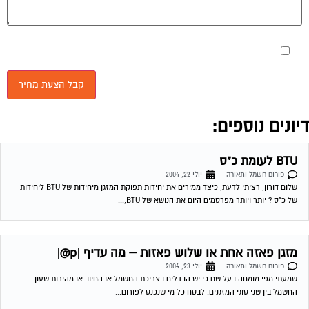
מאשר את תנאי הפרטיות
יונים נוספים:
BTU לעומת כ"ס
פורום חשמל ותאורה
יולי 22, 2004
שלום דורון, רציתי לדעת, כיצד ממירים את יחידות תפוקת המזגן מיחידות של BTU ליחידות
של כ"ס ? יותר ויותר מפרסמים היום את הנושא של BTU,...
מזגן פאזה אחת או שלוש פאזות – מה עדיף |p@|
פורום חשמל ותאורה
יולי 23, 2004
שמעתי מפי מומחה בעל שם כי יש הבדלים בצריכת החשמל או החיוב או מהירות שעון
החשמל בין שני סוגי המזגנים. לבטח כל מי שנכנס לפורום...