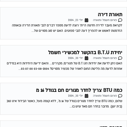
תאורת דירה
פורום חשמל ותאורה
יולי 23, 2004
לקראת מעבר לדירה חדשה הייתי רוצה לדעת מספר דברים לגבי תאורת הדירה ובאותה
הזדמנות לאשש או להפריך דעה לגבי ספוטים. האם יש סוג מסויים של...
יחידת B.T.U בהקשר למכשירי חשמל
פורום חשמל ותאורה
יולי 30, 2004
האם ניתן לדעת את יחידות הB.T.U של תנורים/ מקררים… והאם ידיעת היחידות היא במילים
אחרות לדעת מה פליטת החום לאוויר של מכשיר מסויים? 03-08-2004 03:07:00...
כמה BTU צריך לחדר מגורים חם בגודל 16 מ
פורום חשמל ותאורה
יולי 30, 2004
שלום, כמה BTU צריך לחדר מגורים בגודל של 16 מ´, ללא קומה מעל, כאשר הבידוד אינו טוב
(בית ישן). מדובר בחדר חם מאד שיש בו...