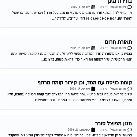
בחירת מזגן
פורום חשמל ותאורה
אוגוסט 1, 2004
מה עדיף לדירה בת 4 חדרים: מזגן מיני מרכזי או מזגן בכל חדר ? מבחינת חסכון בחשמל
לאורך זמן. 03-08-2004 03:08:00 דורון טרייביש לדירת 4...
תאורת חרום
פורום חשמל ותאורה
אוגוסט 2, 2004
בבניין בו אני מתגוררת חדר המדרגות פנימי ללא חלונות. הבניין מונה 7 קומות, כאשר אתה
יוצא מהמעלית עליך לפתוח את האור כדיי לראות משהו, ברצוננו...
קומת כניסה עם ממד, וכן קירור קומת מרתף
פורום חשמל ותאורה
אוגוסט 19, 2004
שלום לקראת כניסה לבית פרטי- שמח לדעת מהי המלצתך לגבי קומת הכניסה (מטבח, סלון
וממ"ד). האם בגלל שלרוב לא משתמשים בחדר הממ"ד , וכשמשתמשים ,...
מזגן מפוצל סורר
פורום חשמל ותאורה
ספטמבר 11, 2004
ברשותי מזגן תדיראן 2.5 כ"ס- לפני כחודשיים הוא התחיל לקרר לסירוגין ואז גיליתי שהקבל