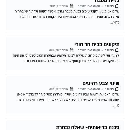
שלום אני מעונין לקבל טיפים בבנית מטבח 1.היכן אפשר לקנות ולחתוך עץ במחיר
זול 2.באיזה מוצרי פירזול כדאי להשתמש 3.היכן לקנות דלתות לארונות האם
כדאי...
תיקונים בבית חד הורי
פורום פנאי ועשה זאת בעצמך
אוגוסט 10, 2004
לצערי אני לעיתים קרובות נזקקת לבעלי מקצוע שבמקרה הטוב פשטו לי את העור
וכל תיקון שלהם עלה לי בתיקון נוסף אחר שהם קילקלו. ארונות המטבח...
שינוי צבע רהיטים
פורום פנאי ועשה זאת בעצמך
אוגוסט 12, 2004
שלום, האם ניתן לשנות צבע רהיטים (שלחן פורניר) מפליסנדר לדובדבן? 12-08-
2004 18:57:00 שימי דיאי שינוי צבעים לא לצערי לא ניתן , מאחר ופוליסנדר זה
גוון...
סכנה בריאותית- שאלה נבחרת
פורום פנאי ועשה זאת בעצמך
אוגוסט 15, 2004