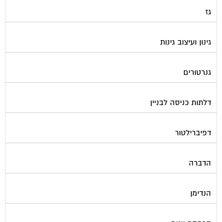
גז
גינון ועיצוב גינות
גנרטורים
דלתות כניסה לבניין
דפיברילטור
הדברה
הנדימן
הרחקת יונים