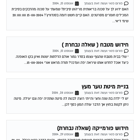
האם ידוע לך על סכנה בריאותית מריהוט סיבית? שמעתי על סכנה מהדבקים בסיבית
המכילים חומרים מסרטנים. האם קיים חשש דומה בסנדוויץ´? 15-08-2004 20:00:00
שימי דיאי...
חידוש מטבח ( שאלה נבחרת )
פורום פנאי ועשה זאת בעצמך
אוגוסט 15, 2004
י שלי בבית מטבח שהגוף עצמו בסדר גמור אולם הדלתות ישנות ואינן בקו האופנה.
כיצד אוכל לחדש אותו שיראה יפה ועדכני? תודה מראש אורי 15-08-2004...
בניית מיטת נוער מעץ
פורום פנאי ועשה זאת בעצמך
אוגוסט 28, 2004
יש לי ילדה בת שנה וחצי והייתי רוצה לבנות לה מיטה שתהיה יפה וגם יעילה. מיטה
ניתן לקנות בחוץ אך הדבר עולה המון כסף לכן...
חידוש פורמייקה (שאלה נבחרת)
פורום פנאי ועשה זאת בעצמך
אוגוסט 29, 2004
כיצד אוכל לחדש רהיטים מצופים פורמייקה בבייתי , והאם הדבר כדאי בכלל 29-08-
2004 21:08:00 שימי דיאי חידוש פורמייקה – עלות תועלת מבחינת עלות תועלת