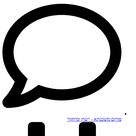
פורום משכנתא - ייעוץ ומיחזור