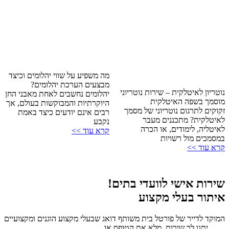
מה משפיע על שווי יהלומים וכיצד
מבצעים הערכת יהלומים?
נוטריון לאיטלקית – שירות נוטריוני
יהלומים נחשבים לאחת מאבני החן
מוסמך בשפה האיטלקית
היוקרתיות והמבוקשות בעולם, אך
זקוקים לתרגום נוטריוני של מסמך
רבים אינם יודעים כיצד באמת
לאיטלקית? מתכננים מעבר
נקבע
לאיטליה, לימודים, או הכרה
קרא עוד >>
במסמכים מול רשויות
קרא עוד >>
שירות אישי לוועדי בתים!
איתור בעלי מקצוע
המוקד לדייר של פורטל בית משותף דואג שבעלי מקצוע הוגנים ומקצועיים
יתנו לך שירות. מלא את הטופס או
לחץ לשליחת הודעת ווצאפ