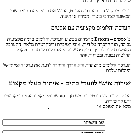
שוק עדכניים בארץ ובעולם.
בסיום מתקבל דו"ח הערכה מפורט, הכולל את נתוני היהלום ואת שוויו
המשוער לצורכי ביטוח, מכירה או תיעוד.
הערכת יהלומים מקצועית עם אסטים
ב־
אסטים – Esteem
מתמחים בביצוע הערכת יהלומים ברמה מקצועית
גבוהה, תוך הקפדה על דיוק, אובייקטיביות ודיסקרטיות מלאה. ההערכה
מאפשרת לכם להבין בדיוק מה שווה היהלום שברשותכם – ולקבל
החלטות נכונות ובטוחות יותר.
הערכת יהלומים מקצועית היא הדרך היחידה לדעת את ערכו האמיתי של
היהלום שלכם.
שירות אישי לוועדי בתים - איתור בעלי מקצוע
המוקד לדייר של פורטל בית משותף דואג שבעלי מקצוע הוגנים ומקצועיים
יתנו לך שירות.
מלא את הטופס או
לחץ לשליחת הודעת ווצאפ