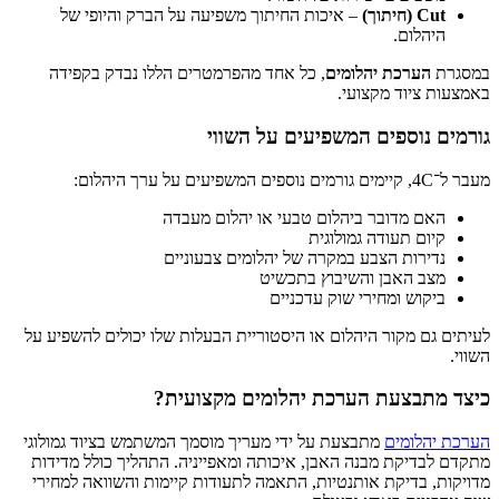
Cut (חיתוך)
– איכות החיתוך משפיעה על הברק והיופי של
היהלום.
במסגרת
הערכת יהלומים
, כל אחד מהפרמטרים הללו נבדק בקפידה
באמצעות ציוד מקצועי.
גורמים נוספים המשפיעים על השווי
מעבר ל־4C, קיימים גורמים נוספים המשפיעים על ערך היהלום:
האם מדובר ביהלום טבעי או יהלום מעבדה
קיום תעודה גמולוגית
נדירות הצבע במקרה של יהלומים צבעוניים
מצב האבן והשיבוץ בתכשיט
ביקוש ומחירי שוק עדכניים
לעיתים גם מקור היהלום או היסטוריית הבעלות שלו יכולים להשפיע על
השווי.
כיצד מתבצעת הערכת יהלומים מקצועית?
הערכת יהלומים
מתבצעת על ידי מעריך מוסמך המשתמש בציוד גמולוגי
מתקדם לבדיקת מבנה האבן, איכותה ומאפייניה. התהליך כולל מדידות
מדויקות, בדיקת אותנטיות, התאמה לתעודות קיימות והשוואה למחירי