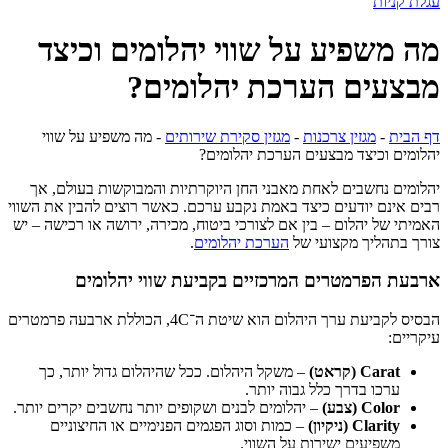
עגלת קניות
מה משפיע על שווי יהלומים וכיצד
מבצעים הערכת יהלומים?
דף הבית
-
מגזין צרכנות
-
מגזין סקירת שירותים
-
מה משפיע על שווי
יהלומים וכיצד מבצעים הערכת יהלומים?
יהלומים נחשבים לאחת מאבני החן היוקרתיות והמבוקשות בעולם, אך
רבים אינם יודעים כיצד באמת נקבע ערכם. כאשר רוצים להבין את השווי
האמיתי של יהלום – בין אם לצורכי ביטוח, מכירה, ירושה או רכישה – יש
צורך בתהליך מקצועי של
הערכת יהלומים
.
ארבעת הפרמטרים המרכזיים בקביעת שווי יהלומים
הבסיס לקביעת ערך היהלום הוא שיטת ה־4C, הכוללת ארבעה פרמטרים
עיקריים:
Carat (קראט)
– משקל היהלום. ככל שהיהלום גדול יותר, כך
ערכו בדרך כלל גבוה יותר.
Color (צבע)
– יהלומים לבנים ושקופים יותר נחשבים יקרים יותר.
Clarity (ניקיון)
– כמות וסוג הפגמים הפנימיים או החיצוניים
משפיעים ישירות על השווי.